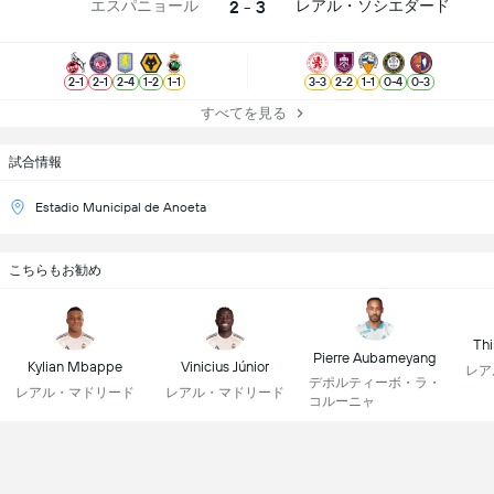
2 - 3
エスパニョール
レアル・ソシエダード
2
-
1
2
-
1
2
-
4
1
-
2
1
-
1
3
-
3
2
-
2
1
-
1
0
-
4
0
-
3
すべてを見る
試合情報
Estadio Municipal de Anoeta
こちらもお勧め
Thi
Pierre Aubameyang
Kylian Mbappe
Vinicius Júnior
レア
デポルティーボ・ラ・
レアル・マドリード
レアル・マドリード
コルーニャ