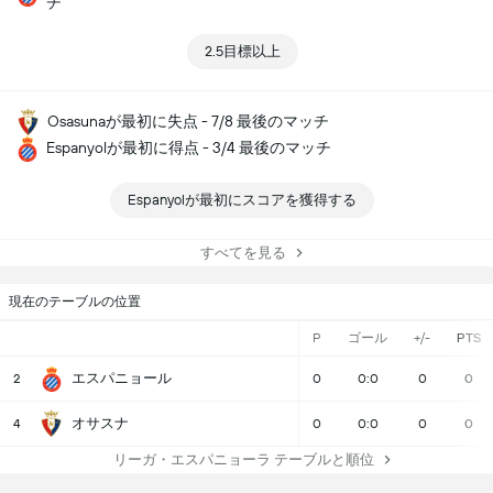
チ
2.5目標以上
Osasunaが最初に失点 - 7/8 最後のマッチ
Espanyolが最初に得点 - 3/4 最後のマッチ
Espanyolが最初にスコアを獲得する
すべてを見る
現在のテーブルの位置
P
ゴール
+/-
PTS
エスパニョール
2
0
0:0
0
0
オサスナ
4
0
0:0
0
0
リーガ・エスパニョーラ テーブルと順位