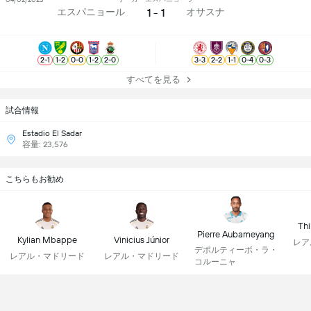
1 - 1
エスパニョール
オサスナ
2
-
1
1
-
2
0
-
0
1
-
2
2
-
0
3
-
3
2
-
2
1
-
1
0
-
4
0
-
3
すべてを見る
試合情報
Estadio El Sadar
容量: 23,576
こちらもお勧め
Thi
Pierre Aubameyang
Kylian Mbappe
Vinicius Júnior
レア
デポルティーボ・ラ・
レアル・マドリード
レアル・マドリード
コルーニャ