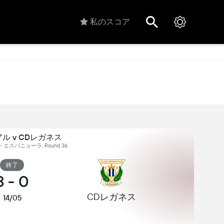
私のスコア
ル v CDレガネス
エスパニョーラ, Round 36
終了
3
-
0
CDレガネス
14/05