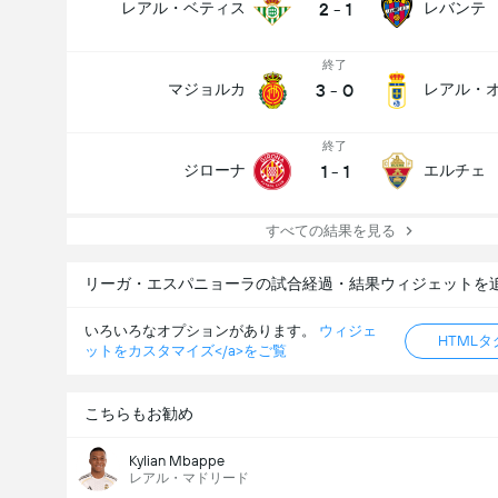
2
-
1
レアル・ベティス
レバンテ
終了
3
-
0
マジョルカ
レアル・
終了
1
-
1
ジローナ
エルチェ
すべての結果を見る
リーガ・エスパニョーラの試合経過・結果ウィジェットを
いろいろなオプションがあります。
ウィジェ
HTML
ットをカスタマイズ</a>をご覧
こちらもお勧め
Kylian Mbappe
レアル・マドリード