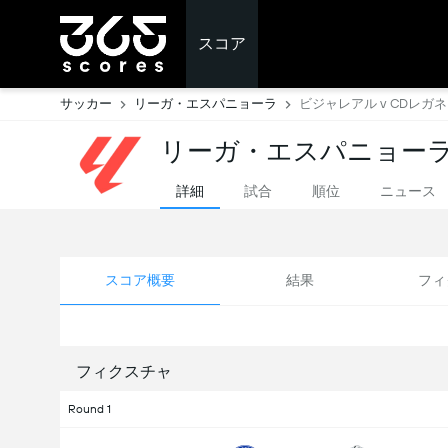
スコア
サッカー
リーガ・エスパニョーラ
ビジャレアル v CDレガ
リーガ・エスパニョーラ
詳細
試合
順位
ニュース
スコア概要
結果
フィ
フィクスチャ
Round 1