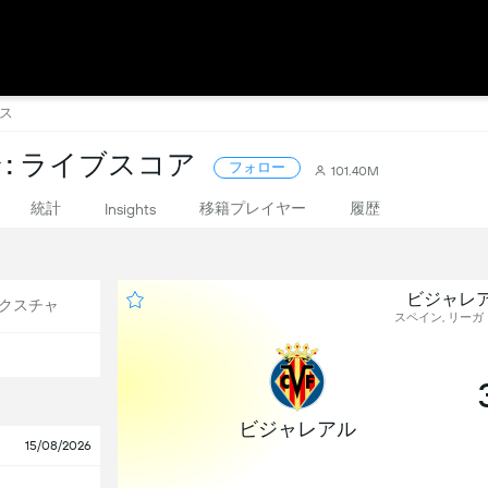
ネス
: ライブスコア
フォロー
101.40M
統計
移籍プレイヤー
履歴
Insights
ビジャレア
クスチャ
スペイン, リーガ・
ビジャレアル
15/08/2026