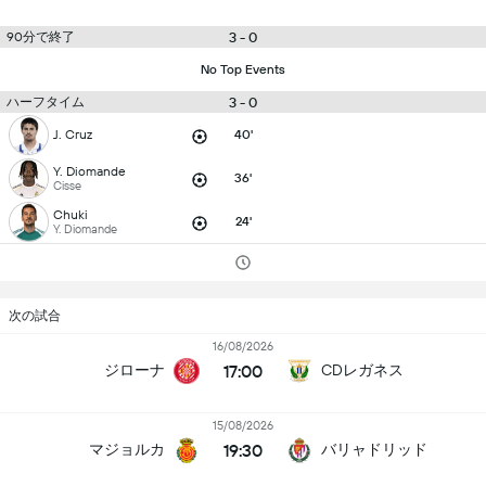
90分で終了
3 - 0
No Top Events
ハーフタイム
3 - 0
J. Cruz
40'
Y. Diomande
36'
Cisse
Chuki
24'
Y. Diomande
次の試合
16/08/2026
17:00
ジローナ
CDレガネス
15/08/2026
19:30
マジョルカ
バリャドリッド