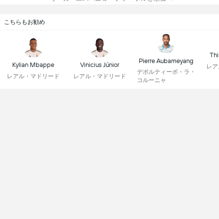
こちらもお勧め
Thi
Pierre Aubameyang
Kylian Mbappe
Vinicius Júnior
レア
デポルティーボ・ラ・
レアル・マドリード
レアル・マドリード
コルーニャ