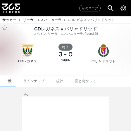
私のスコア
サッカー
リーガ・エスパニョーラ
CDレガネス v バリャドリッド
CDレガネス v バリャドリッド
スペイン, リーガ・エスパニョーラ, Round 38
終了
3
-
0
24/05
CDレガネス
バリャドリッド
一致
ラインナップ
統計
面と向かって
Ad