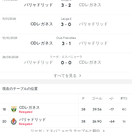
3 - 2
バリャドリッド
CDレガネス
11/01/2026
LaLiga 2
3 - 0
CDレガネス
バリャドリッド
10/10/2024
Club Friendlies
3 - 1
CDレガネス
バリャドリッド
リーガ・エスパニョーラ
28/08/2024
0 - 0
バリャドリッド
CDレガネス
すべてを見る
現在のテーブルの位置
P
ゴール
+/-
PTS
CDレガネス
18
38
39:56
-17
40
Relegated
バリャドリッド
20
38
26:90
-64
16
Relegated
リーガ・エスパニョーラ テーブルと順位