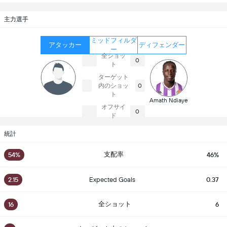
主力選手
ミッドフィルダ
アタッカー
ディフェンダー
ー
全ショッ
0
ト
ターゲット
内のショッ
0
ト
Amath Ndiaye
オフサイ
0
ド
統計
支配率
54%
46%
2.15
Expected Goals
0.37
全ショット
16
6