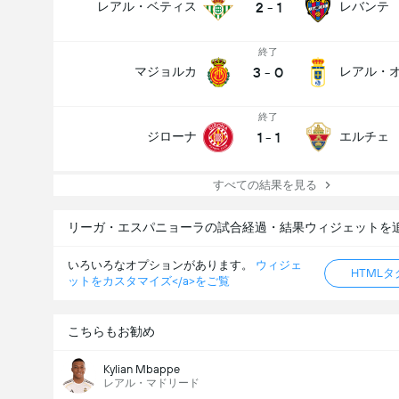
2
-
1
レアル・ベティス
レバンテ
終了
3
-
0
マジョルカ
レアル・
終了
1
-
1
ジローナ
エルチェ
すべての結果を見る
リーガ・エスパニョーラの試合経過・結果ウィジェットを
いろいろなオプションがあります。
ウィジェ
HTML
ットをカスタマイズ</a>をご覧
こちらもお勧め
Kylian Mbappe
レアル・マドリード