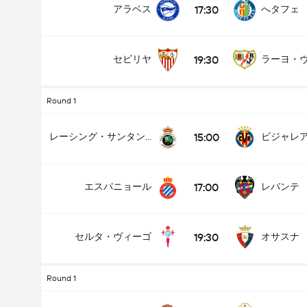
17:30
アラベス
へタフェ
19:30
セビリヤ
ラーヨ・
試合のゴールの合計 (2.5)
Round 1
15:00
レーシング・サンタンデール
ビジャレ
アンダー
オーバー
17:00
エスパニョール
レバンテ
19:30
セルタ・ヴィーゴ
オサスナ
Round 1