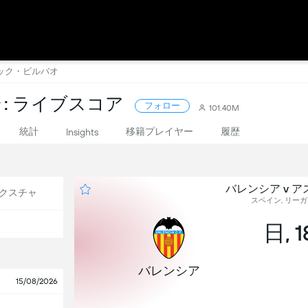
ィック・ビルバオ
: ライブスコア
フォロー
101.40M
統計
移籍プレイヤー
履歴
Insights
バレンシア v 
クスチャ
スペイン, リーガ・
日, 
バレンシア
15/08/2026