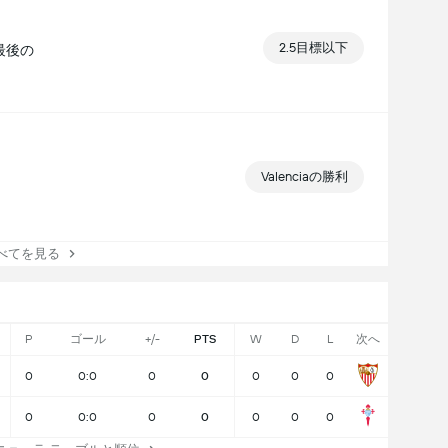
2.5目標以下
 最後の
Valenciaの勝利
てを見る
P
ゴール
+/-
PTS
W
D
L
次へ
0
0:0
0
0
0
0
0
0
0:0
0
0
0
0
0