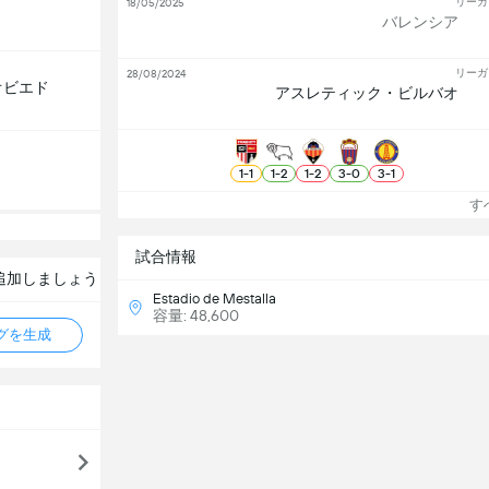
リーガ
18/05/2025
バレンシア
リーガ
28/08/2024
オビエド
アスレティック・ビルバオ
1
-
1
1
-
2
1
-
2
3
-
0
3
-
1
すべ
試合情報
追加しましょう
Estadio de Mestalla
容量: 48,600
タグを生成