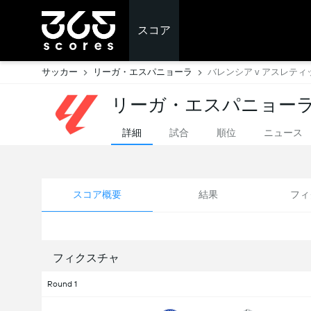
スコア
サッカー
リーガ・エスパニョーラ
バレンシア v アスレテ
リーガ・エスパニョーラ
詳細
試合
順位
ニュース
スコア概要
結果
フィ
フィクスチャ
Round 1