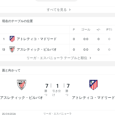
すべてを見る
現在のテーブルの位置
P
ゴール
+/-
PTS
アトレティコ・マドリード
1
0
0:0
0
0
アスレティック・ビルバオ
13
0
0:0
0
0
リーガ・エスパニョーラ テーブルと順位
面と向かって
7
1
7
勝
引き分
勝
つ
け
つ
アスレティック・ビルバオ
アトレティコ・マドリード
リーガ・エスパニョーラ
25/04/2026