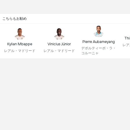
こちらもお勧め
Thi
Pierre Aubameyang
Kylian Mbappe
Vinicius Júnior
レア
デポルティーボ・ラ・
レアル・マドリード
レアル・マドリード
コルーニャ