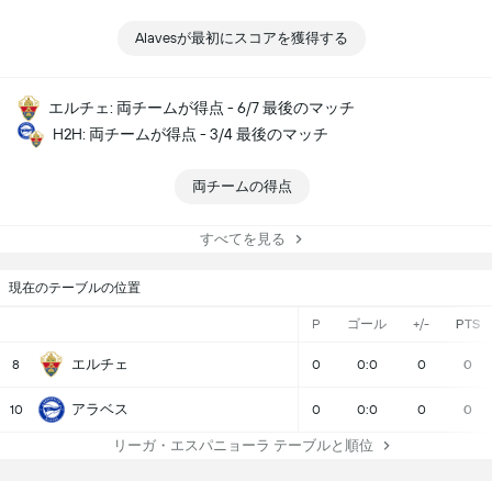
Alavesが最初にスコアを獲得する
エルチェ: 両チームが得点 - 6/7 最後のマッチ
H2H: 両チームが得点 - 3/4 最後のマッチ
両チームの得点
すべてを見る
現在のテーブルの位置
P
ゴール
+/-
PTS
エルチェ
8
0
0:0
0
0
アラベス
10
0
0:0
0
0
リーガ・エスパニョーラ テーブルと順位