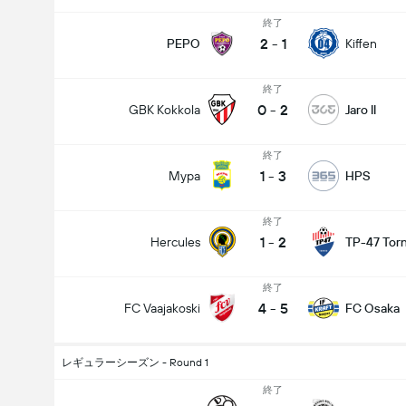
終了
2
-
1
PEPO
Kiffen
終了
0
-
2
GBK Kokkola
Jaro II
終了
1
-
3
Mypa
HPS
終了
1
-
2
Hercules
TP-47 Torn
終了
4
-
5
FC Vaajakoski
FC Osaka
レギュラーシーズン - Round 1
終了