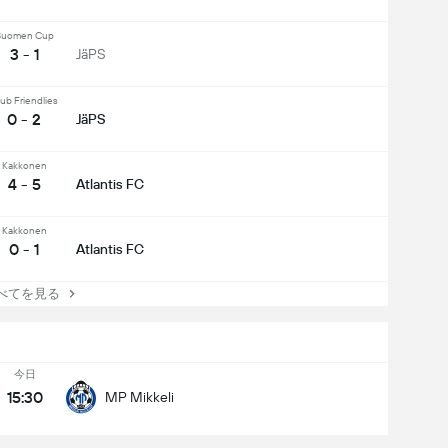
Suomen Cup
3 - 1
JäPS
ub Friendlies
0 - 2
JäPS
Kakkonen
4 - 5
Atlantis FC
Kakkonen
0 - 1
Atlantis FC
てを見る
今日
15:30
MP Mikkeli