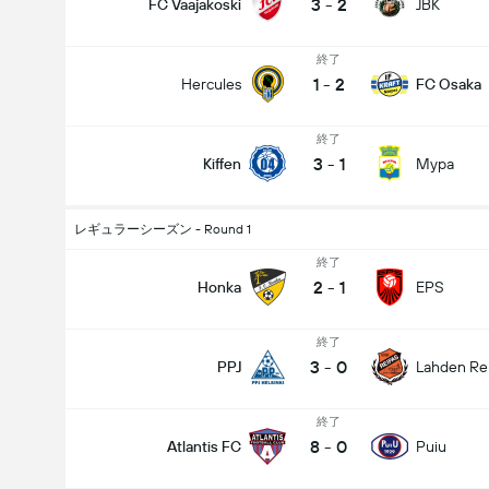
3
-
2
FC Vaajakoski
JBK
終了
1
-
2
Hercules
FC Osaka
終了
3
-
1
Kiffen
Mypa
レギュラーシーズン - Round 1
終了
2
-
1
Honka
EPS
終了
3
-
0
PPJ
Lahden Re
試合のゴールの合計 (2.5)
終了
8
-
0
Atlantis FC
Puiu