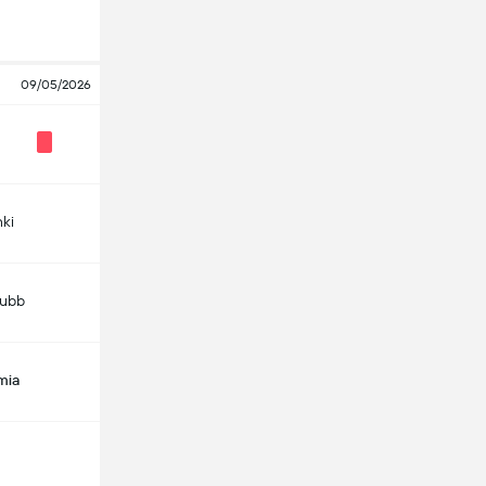
09/05/2026
nki
lubb
mia