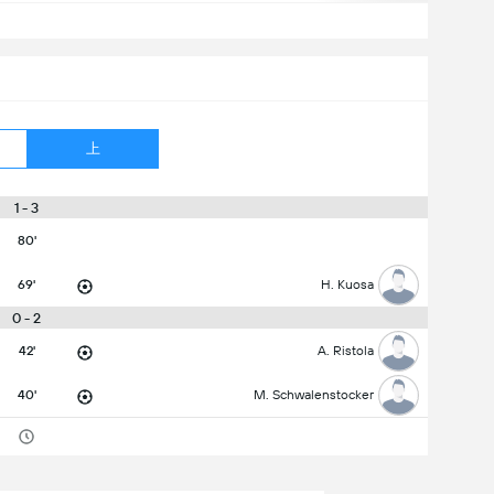
上
1 - 3
80'
69'
H. Kuosa
0 - 2
42'
A. Ristola
40'
M. Schwalenstocker