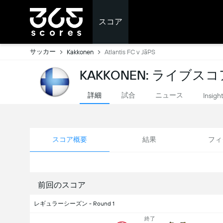
スコア
サッカー
Kakkonen
Atlantis FC v JäPS
KAKKONEN: ライブスコ
詳細
試合
ニュース
Insigh
スコア概要
結果
フィ
前回のスコア
レギュラーシーズン - Round 1
終了