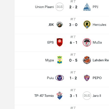
終了
2
-
2
Union Plaani
PPJ
終了
3
-
0
JBK
Hercules
終了
6
-
1
EPS
MuSa
終了
0
-
5
Mypa
Lahden Re
終了
1
-
2
Puiu
PEPO
終了
3
-
1
TP-47 Tornio
Jaro II
終了