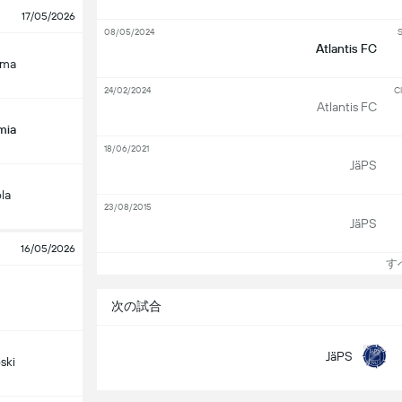
17/05/2026
08/05/2024
Atlantis FC
uma
24/02/2024
Cl
Atlantis FC
mia
18/06/2021
JäPS
la
23/08/2015
JäPS
16/05/2026
すべ
次の試合
JäPS
ski