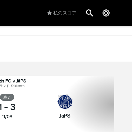
私のスコア
tis FC v JäPS
ンド, Kakkonen
終了
1
-
3
JäPS
11/09