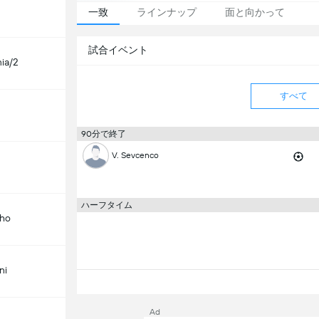
一致
ラインナップ
面と向かって
試合イベント
ia/2
すべて
90分で終了
V. Sevcenco
ハーフタイム
rho
ni
Ad