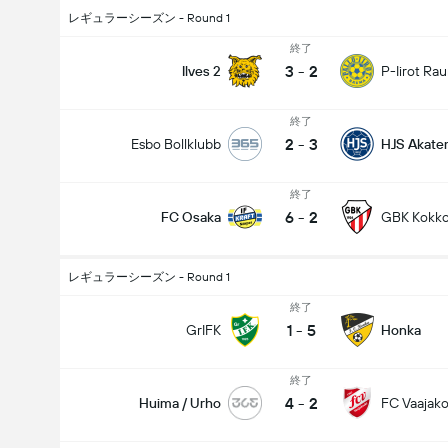
レギュラーシーズン - Round 1
終了
3
-
2
Ilves 2
P-Iirot Ra
終了
2
-
3
Esbo Bollklubb
HJS Akate
終了
6
-
2
FC Osaka
GBK Kokko
レギュラーシーズン - Round 1
終了
1
-
5
GrIFK
Honka
終了
4
-
2
Huima / Urho
FC Vaajako