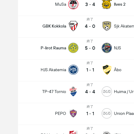
3
-
4
MuSa
Ilves 2
終了
4
-
0
GBK Kokkola
Sjk Akatem
終了
5
-
0
P-Iirot Rauma
NJS
終了
1
-
1
HJS Akatemia
Åbo
終了
4
-
4
TP-47 Tornio
Huima / U
終了
1
-
1
PEPO
Union Plaa
終了