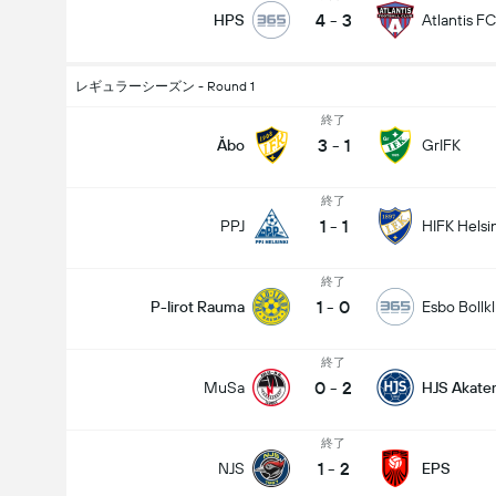
4
-
3
HPS
Atlantis FC
レギュラーシーズン - Round 1
終了
3
-
1
Åbo
GrIFK
終了
1
-
1
PPJ
HIFK Helsi
終了
1
-
0
P-Iirot Rauma
Esbo Bollk
終了
0
-
2
MuSa
HJS Akate
終了
1
-
2
NJS
EPS