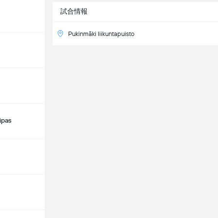
試合情報
Pukinmäki liikuntapuisto
ipas