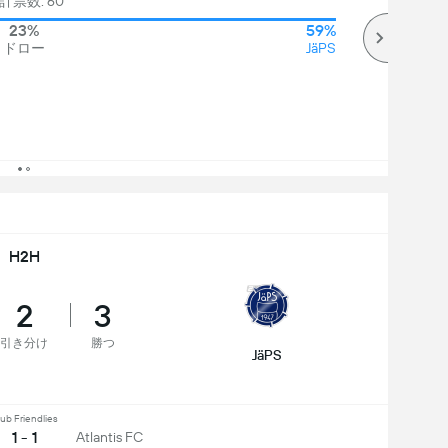
計票数: 60
23%
59%
ドロー
JäPS
H2H
2
3
引き分け
勝つ
JäPS
ub Friendlies
1 - 1
Atlantis FC