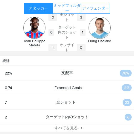
ミッドフィルダ
アタッカー
ディフェンダー
ー
全ショッ
0
3
ト
ターゲット
内のショッ
0
1
ト
Jean Philippe
Erling Haaland
オフサイ
Mateta
1
0
ド
統計
支配率
22%
78%
0.74
Expected Goals
2.3
全ショット
7
23
ターゲット内のショット
2
6
すべてを見る