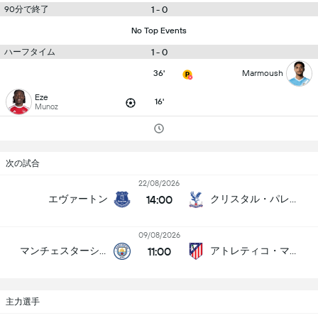
90分で終了
1 - 0
No Top Events
ハーフタイム
1 - 0
36'
Marmoush
Eze
16'
Munoz
次の試合
22/08/2026
14:00
エヴァートン
クリスタル・パレス
09/08/2026
11:00
マンチェスターシティ
アトレティコ・マドリード
主力選手