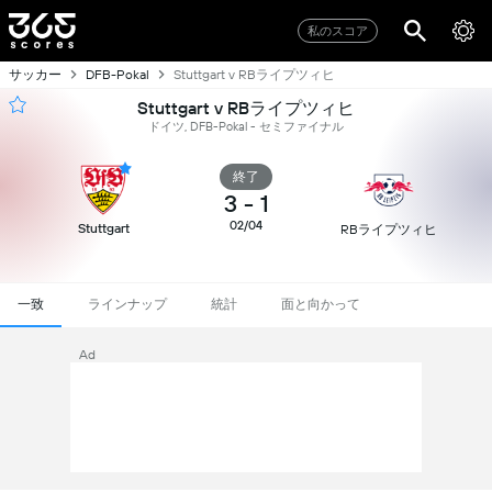
私のスコア
サッカー
Stuttgart v RBライプツィヒ
DFB-Pokal
Stuttgart v RBライプツィヒ
ドイツ, DFB-Pokal - セミファイナル
終了
3
-
1
02/04
Stuttgart
RBライプツィヒ
一致
ラインナップ
統計
面と向かって
Ad