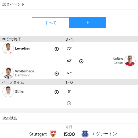
試合イベント
すべて
上
90分で終了
3 - 1
Leweling
73'
Šeško
62'
Orban
Woltemade
57'
Demirović
ハーフタイム
1 - 0
Stiller
5'
次の試合
今日
15:00
エヴァートン
Stuttgart