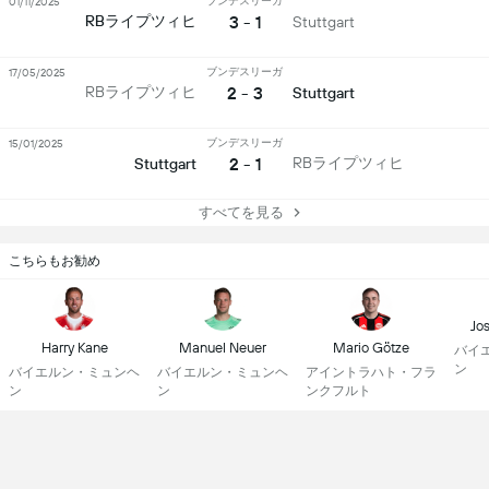
ブンデスリーガ
01/11/2025
3 - 1
RBライプツィヒ
Stuttgart
ブンデスリーガ
17/05/2025
2 - 3
RBライプツィヒ
Stuttgart
ブンデスリーガ
15/01/2025
2 - 1
RBライプツィヒ
Stuttgart
すべてを見る
こちらもお勧め
Jo
Harry Kane
Manuel Neuer
Mario Götze
バイ
ン
バイエルン・ミュンヘ
バイエルン・ミュンヘ
アイントラハト・フラ
ン
ン
ンクフルト