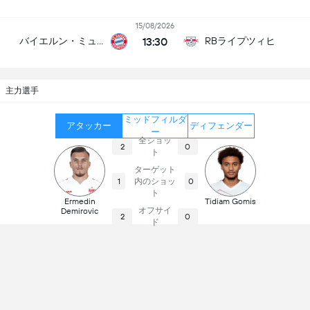
15/08/2026
13:30
バイエルン・ミュンヘン
RBライプツィヒ
主力選手
ミッドフィルダ
アタッカー
ディフェンダー
ー
全ショッ
2
0
ト
ターゲット
内のショッ
1
0
ト
Ermedin
Tidiam Gomis
オフサイ
Demirovic
2
0
ド