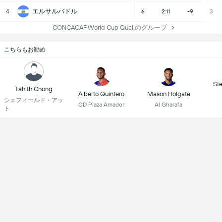
エルサルバドル
4
6
2:11
-9
3
CONCACAF World Cup Qual.のグループ
こちらもお勧め
St
Tahith Chong
Alberto Quintero
Mason Holgate
シェフィールド・アッ
CD Plaza Amador
Al Gharafa
ト