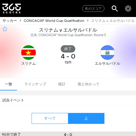
私のスコア
サッカー
スリナム v エルサルバドル
CONCACAF World Cup Qualification
スリナム v エルサルバドル
北米, CONCACAF World Cup Qualification, Round 5
終了
4
-
0
13/11
スリナム
エルサルバドル
一致
ラインナップ
統計
面と向かって
試合イベント
すべて
上
90分で終了
4 - 0