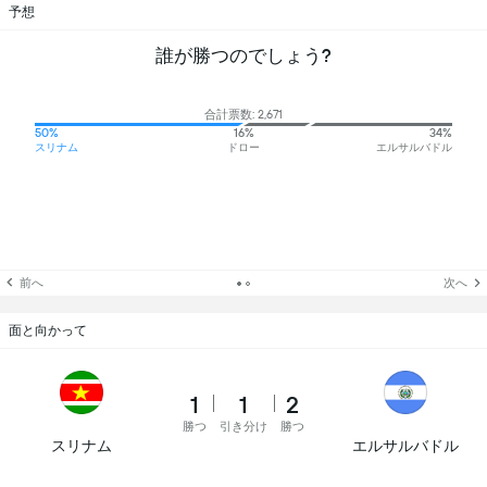
予想
誰が勝つのでしょう?
合計票数: 2,671
50%
16%
34%
スリナム
ドロー
エルサルバドル
前へ
次へ
面と向かって
1
1
2
勝つ
引き分け
勝つ
スリナム
エルサルバドル