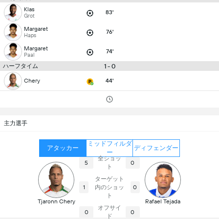
Klas
83'
Grot
Margaret
76'
Haps
Margaret
74'
Paal
ハーフタイム
1 - 0
Chery
44'
主力選手
ミッドフィルダ
アタッカー
ディフェンダー
ー
全ショッ
5
0
ト
ターゲット
内のショッ
1
0
ト
Tjaronn Chery
Rafael Tejada
オフサイ
0
0
ド