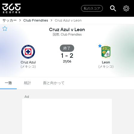
私のスコア
サッカー
Club Friendlies
Cruz Azul v Leon
Cruz Azul v Leon
国際, Club Friendlies
終了
1
-
2
21/06
Cruz Azul
Leon
(メキシコ)
(メキシコ)
一致
統計
面と向かって
Ad