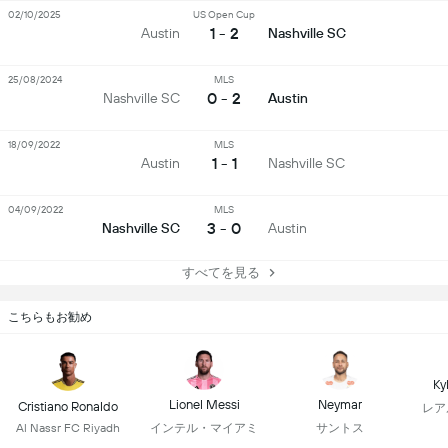
02/10/2025
US Open Cup
1 - 2
Austin
Nashville SC
25/08/2024
MLS
0 - 2
Nashville SC
Austin
18/09/2022
MLS
1 - 1
Austin
Nashville SC
04/09/2022
MLS
3 - 0
Nashville SC
Austin
すべてを見る
こちらもお勧め
Ky
Lionel Messi
Neymar
Cristiano Ronaldo
レア
インテル・マイアミ
サントス
Al Nassr FC Riyadh