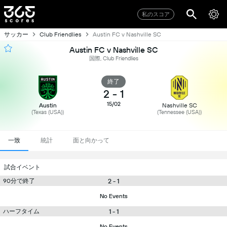
私のスコア
サッカー
Club Friendlies
Austin FC v Nashville SC
Austin FC v Nashville SC
国際, Club Friendlies
終了
2
-
1
15/02
Austin
Nashville SC
(Texas (USA))
(Tennessee (USA))
一致
統計
面と向かって
試合イベント
90分で終了
2 - 1
No Events
ハーフタイム
1 - 1
No Events