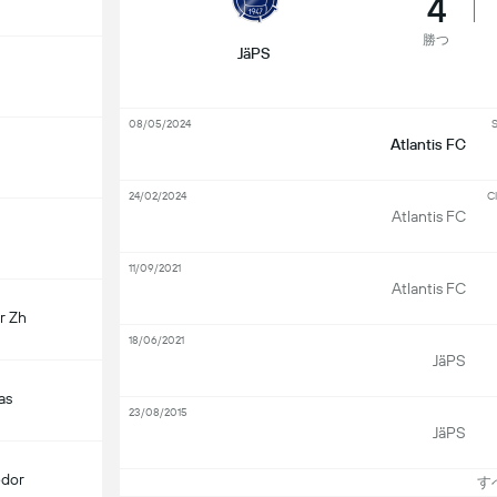
4
勝つ
JäPS
08/05/2024
Atlantis FC
24/02/2024
Cl
Atlantis FC
11/09/2021
Atlantis FC
r Zh
18/06/2021
JäPS
as
23/08/2015
JäPS
edor
すべ