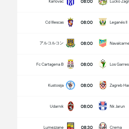
08:00
Karlovac
Lucko Zag
試合のゴールの合計 (2.5)
08:00
Cd Illescas
Leganés II
08:00
アルコルコン
Navalcarn
08:00
Fc Cartagena B
Los Garres
08:00
Kustosija
Zagreb Ha
08:00
Udarnik
Nk Jarun
08:30
Lumezzane
Crema