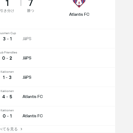
1
7
引き分け
勝つ
Atlantis FC
Suomen Cup
3 - 1
JäPS
ub Friendlies
0 - 2
JäPS
Kakkonen
1 - 3
JäPS
Kakkonen
4 - 5
Atlantis FC
Kakkonen
0 - 1
Atlantis FC
てを見る