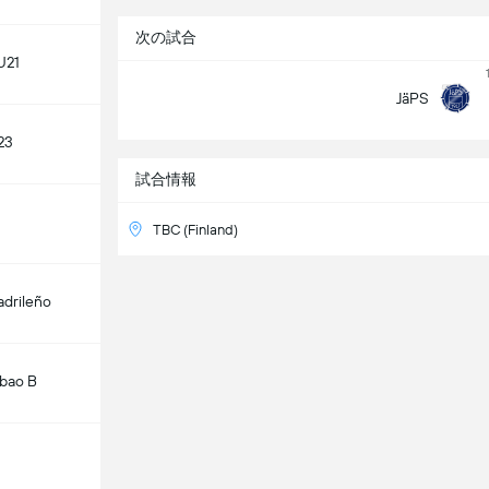
次の試合
U21
JäPS
23
試合情報
TBC (Finland)
adrileño
lbao B