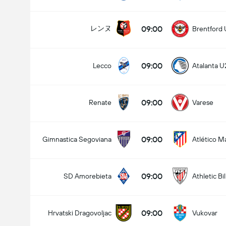
09:00
レンヌ
Brentford 
09:00
Lecco
Atalanta U
09:00
Renate
Varese
09:00
Gimnastica Segoviana
Atlético M
09:00
SD Amorebieta
Athletic Bi
09:00
Hrvatski Dragovoljac
Vukovar