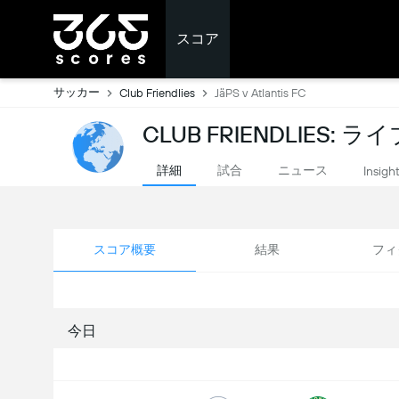
スコア
サッカー
Club Friendlies
JäPS v Atlantis FC
CLUB FRIENDLIES: 
詳細
試合
ニュース
Insigh
スコア概要
結果
フィ
今日