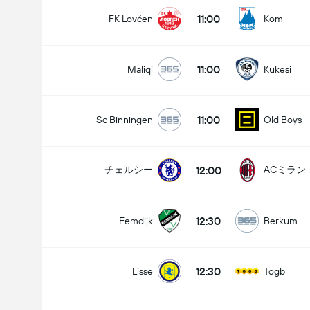
11:00
FK Lovćen
Kom
11:00
Maliqi
Kukesi
11:00
Sc Binningen
Old Boys
12:00
チェルシー
ACミラン
12:30
Eemdijk
Berkum
12:30
Lisse
Togb