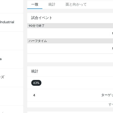
一致
統計
面と向かって
試合イベント
Industrial
90分で終了
ハーフタイム
a
統計
ーズ
63%
ターゲ
4
すべ