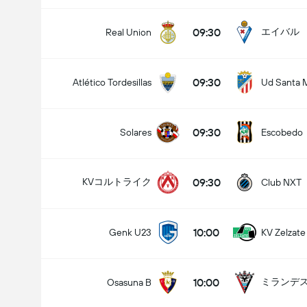
09:30
エイバル
Real Union
09:30
Atlético Tordesillas
Ud Santa 
09:30
Solares
Escobedo
09:30
KVコルトライク
Club NXT
10:00
Genk U23
KV Zelzate
10:00
ミランデ
Osasuna B