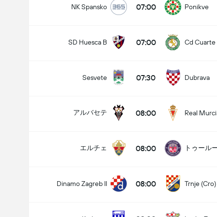
07:00
NK Spansko
Ponikve
07:00
SD Huesca B
Cd Cuarte 
07:30
Sesvete
Dubrava
08:00
アルバセテ
Real Murci
08:00
エルチェ
トゥール
08:00
Dinamo Zagreb II
Trnje (Cro)