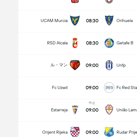
08:30
UCAM Murcia
Orihuela
08:30
RSD Alcala
Getafe B
09:00
ル・マン
Unfp
09:00
Fc Uzwil
Fc Red Sta
中止
09:00
Estarreja
União Lam
09:00
Orijent Rijeka
Rudar Prij