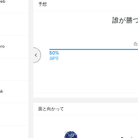
reb
予想
誰が勝
合
ero
83%
50%
オーバー
JäPS
sk
面と向かって