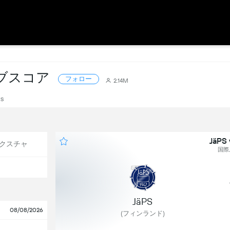
ライブスコア
フォロー
2.14M
ts
JäPS 
クスチャ
国際, 
JäPS
08/08/2026
(フィンランド)