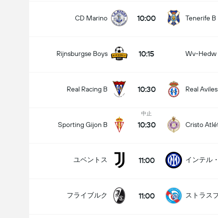
10:00
CD Marino
Tenerife B
10:15
Rijnsburgse Boys
Wv-Hedw
10:30
Real Racing B
Real Aviles
中止
10:30
Sporting Gijon B
Cristo Atlé
11:00
ユベントス
インテル
11:00
フライブルク
ストラス