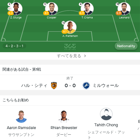
3
5
4
18
6.3
6.1
6.9
5.9
Z. Sturge
Cooper
T. Crama
Leonard
13
6.1
A. Patterson
4 - 2 - 3 - 1
Nationality
すべてを見る
関連がある試合 - 第1戦
終了
0
-
0
ハル・シティ
ミルウォール
こちらもお勧め
B
Tahith Chong
Aaron Ramsdale
Rhian Brewster
シェフィールド・アッ
サウサンプトン
ダービー
ト