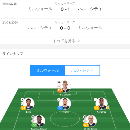
サッカーリーグ
18/01/2025
0 - 1
ミルウォール
ハル・シティ
サッカーリーグ
24/08/2024
0 - 0
ハル・シティ
ミルウォール
すべてを見る
ラインナップ
ミルウォール
ハル・シティ
19
5.9
J. Coburn
7
10
11
6.8
7.3
6.6
Ballo
Neghli
F. Azeez
49
24
7.2
6.7
Mazou-Sacko
C. De Norre