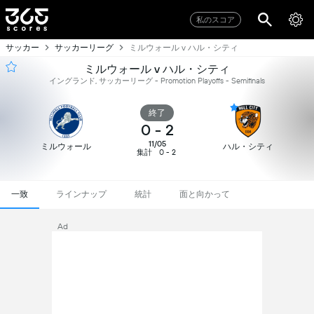
私のスコア
サッカー
サッカーリーグ
ミルウォール v ハル・シティ
ミルウォール v ハル・シティ
イングランド, サッカーリーグ - Promotion Playoffs - Semifinals
終了
0
-
2
11/05
ミルウォール
ハル・シティ
集計
0 - 2
一致
ラインナップ
統計
面と向かって
Ad