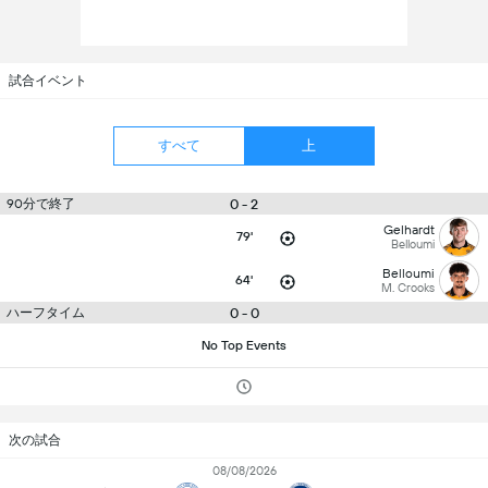
試合イベント
すべて
上
90分で終了
0 - 2
Gelhardt
79'
Belloumi
Belloumi
64'
M. Crooks
ハーフタイム
0 - 0
No Top Events
次の試合
08/08/2026