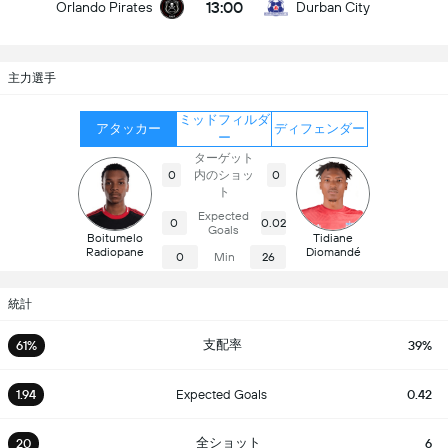
13:00
Orlando Pirates
Durban City
主力選手
ミッドフィルダ
アタッカー
ディフェンダー
ー
ターゲット
内のショッ
0
0
ト
Expected
0
0.02
Goals
Boitumelo
Tidiane
Radiopane
Diomandé
0
Min
26
統計
支配率
61%
39%
1.94
Expected Goals
0.42
全ショット
20
6