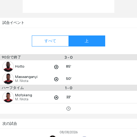
試合イベント
すべて
上
90分で終了
3 - 0
Hotto
85'
Maswanganyi
50'
M. Nkota
ハーフタイム
1 - 0
Mofokeng
22'
M. Nkota
次の試合
08/08/2026