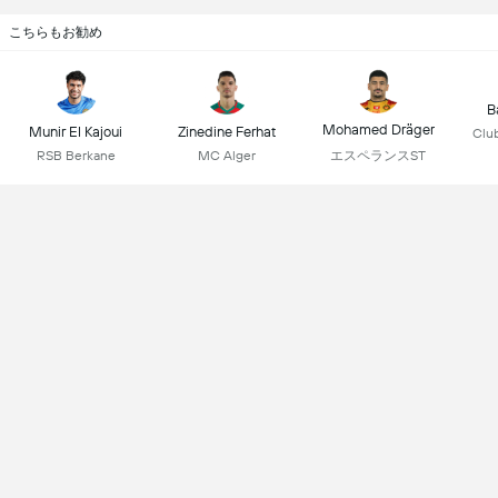
こちらもお勧め
B
Mohamed Dräger
Munir El Kajoui
Zinedine Ferhat
Club
エスペランスST
RSB Berkane
MC Alger