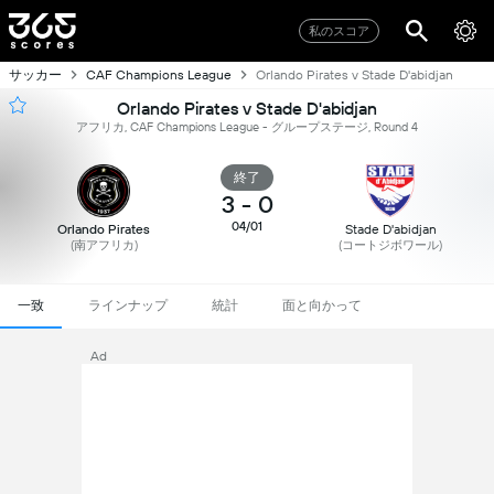
私のスコア
サッカー
CAF Champions League
Orlando Pirates v Stade D'abidjan
Orlando Pirates v Stade D'abidjan
アフリカ, CAF Champions League - グループステージ, Round 4
終了
3
-
0
04/01
Orlando Pirates
Stade D'abidjan
(南アフリカ)
(コートジボワール)
一致
ラインナップ
統計
面と向かって
Ad