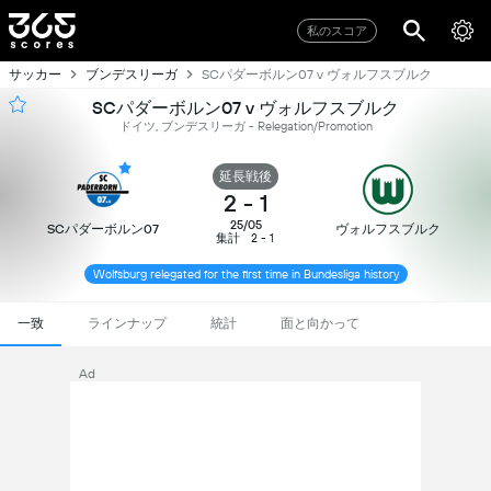
私のスコア
サッカー
ブンデスリーガ
SCパダーボルン07 v ヴォルフスブルク
SCパダーボルン07 v ヴォルフスブルク
ドイツ, ブンデスリーガ - Relegation/Promotion
延長戦後
2
-
1
25/05
SCパダーボルン07
ヴォルフスブルク
集計
2 - 1
Wolfsburg relegated for the first time in Bundesliga history
一致
ラインナップ
統計
面と向かって
Ad