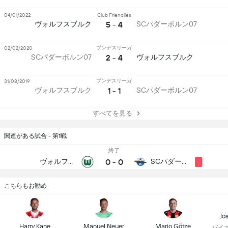
04/01/2022
Club Friendlies
5 - 4
ヴォルフスブルク
SCパダーボルン07
ブンデスリーガ
02/02/2020
2 - 4
SCパダーボルン07
ヴォルフスブルク
ブンデスリーガ
31/08/2019
1 - 1
ヴォルフスブルク
SCパダーボルン07
すべてを見る
関連がある試合 - 第1戦
終了
0
-
0
ヴォルフスブルク
SCパダーボルン07
こちらもお勧め
Jo
Harry Kane
Manuel Neuer
Mario Götze
バイ