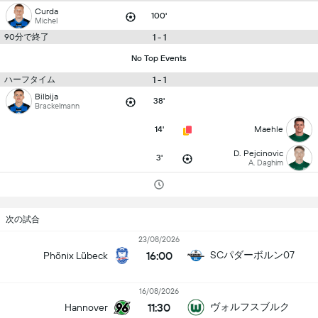
Curda
100'
Michel
90分で終了
1 - 1
No Top Events
ハーフタイム
1 - 1
Bilbija
38'
Brackelmann
14'
Maehle
D. Pejcinovic
3'
A. Daghim
次の試合
23/08/2026
16:00
SCパダーボルン07
Phönix Lübeck
16/08/2026
11:30
ヴォルフスブルク
Hannover