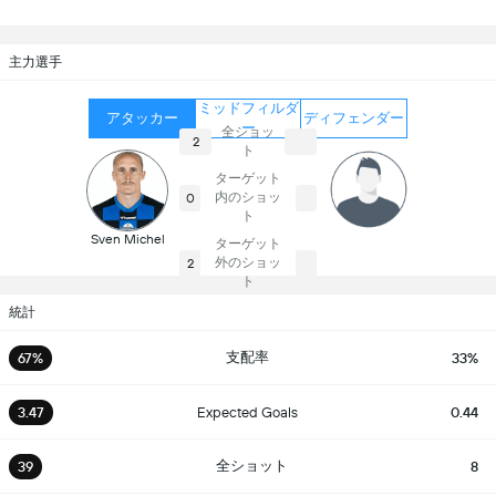
主力選手
ミッドフィルダ
アタッカー
ディフェンダー
ー
全ショッ
2
ト
ターゲット
内のショッ
0
ト
Sven Michel
ターゲット
外のショッ
2
ト
統計
支配率
67%
33%
3.47
Expected Goals
0.44
全ショット
39
8