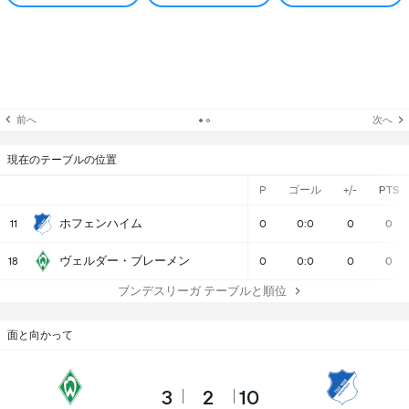
前へ
次へ
現在のテーブルの位置
P
ゴール
+/-
PTS
ホフェンハイム
11
0
0:0
0
0
ヴェルダー・ブレーメン
18
0
0:0
0
0
ブンデスリーガ テーブルと順位
面と向かって
3
2
10