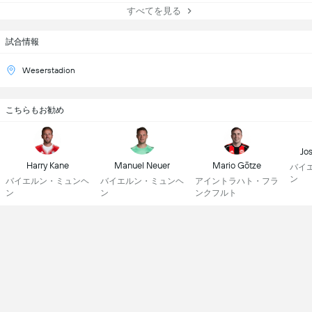
すべてを見る
試合情報
Weserstadion
こちらもお勧め
Jo
Harry Kane
Manuel Neuer
Mario Götze
バイ
ン
バイエルン・ミュンヘ
バイエルン・ミュンヘ
アイントラハト・フラ
ン
ン
ンクフルト