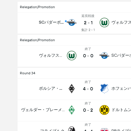
Relegation/Promotion
延長戦後
2
-
1
SCパダーボルン07
集計 2 - 1
Relegation/Promotion
終了
0
-
0
ヴォルフスブルク
Round 34
終了
4
-
0
ボルシア・メンヒェングラートバッハ
終了
0
-
2
ヴェルダー・ブレーメン
ドルトム
終了