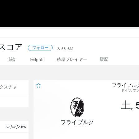
ブスコア
フォロー
58.18M
統計
移籍プレイヤー
履歴
Insights
フライブルク
クスチャ
ドイツ, ブン
土, 
フライブルク
28/08/2026