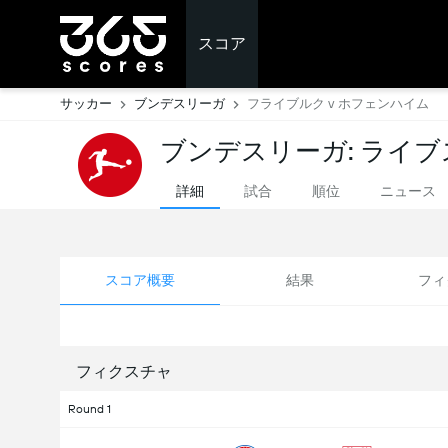
スコア
サッカー
ブンデスリーガ
フライブルク v ホフェンハイム
ブンデスリーガ: ライ
詳細
試合
順位
ニュース
スコア概要
結果
フィ
フィクスチャ
Round 1