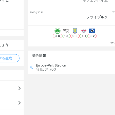
ツィヒ
ホフェンハイム
ブ
20/01/2024
フライブルク
3
-
0
1
-
3
0
-
3
4
-
1
3
-
2
すべ
しょう
試合情報
タグを生成
Europa-Park Stadion
容量: 34,700