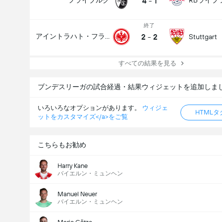
4
-
1
フライブルク
RBライプ
終了
2
-
2
アイントラハト・フランクフルト
Stuttgart
すべての結果を見る
ブンデスリーガの試合経過・結果ウィジェットを追加しま
いろいろなオプションがあります。
ウィジェ
HTML
ットをカスタマイズ</a>をご覧
こちらもお勧め
Harry Kane
バイエルン・ミュンヘン
Manuel Neuer
バイエルン・ミュンヘン