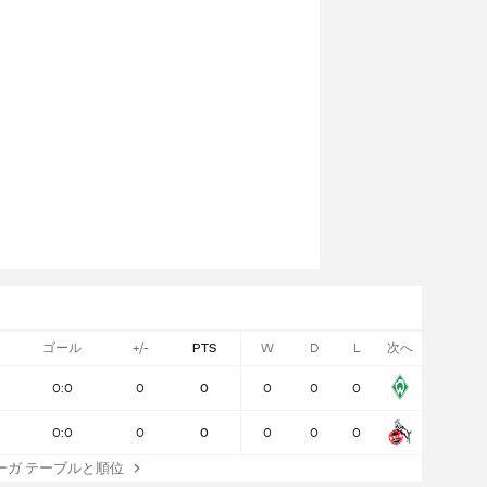
ゴール
+/-
PTS
W
D
L
次へ
0:0
0
0
0
0
0
0:0
0
0
0
0
0
ガ テーブルと順位