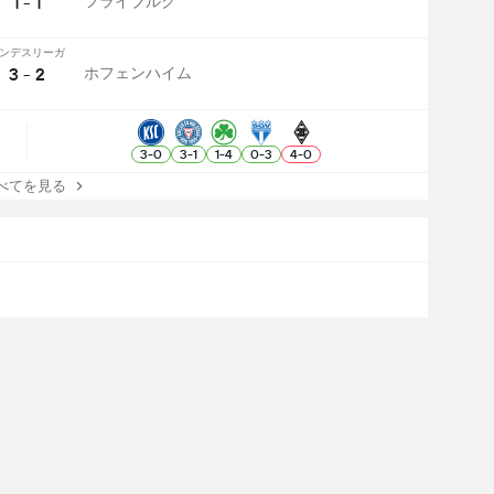
1 - 1
フライブルク
ンデスリーガ
3 - 2
ホフェンハイム
3
-
0
3
-
1
1
-
4
0
-
3
4
-
0
てを見る