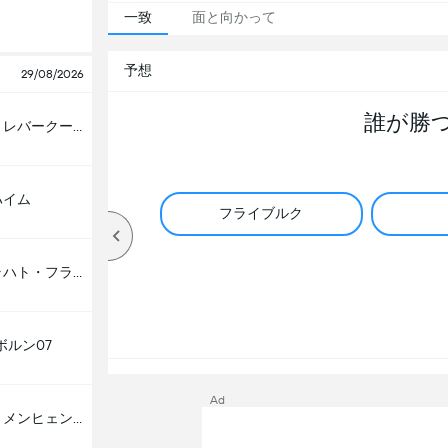
一致
面と向かって
予想
29/08/2026
誰が勝
バイエル・レバークーゼン
ハイム
フライブルク
アイントラハト・フランクフルト
ボルン07
Ad
ボルシア・メンヒェングラートバッハ