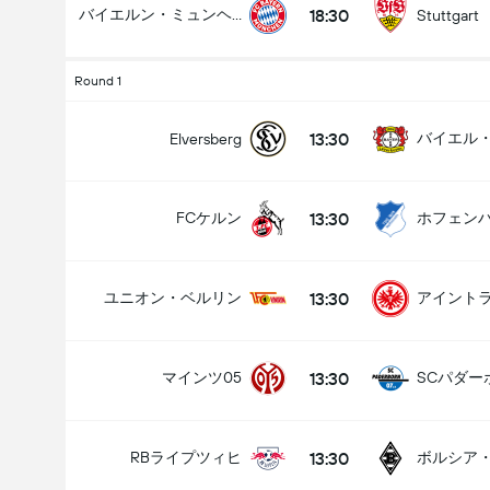
18:30
バイエルン・ミュンヘン
Stuttgart
Round 1
試合のゴールの合計 (2.5)
13:30
Elversberg
13:30
FCケルン
ホフェン
アンダー
オーバー
13:30
ユニオン・ベルリン
13:30
マインツ05
SCパダー
13:30
RBライプツィヒ