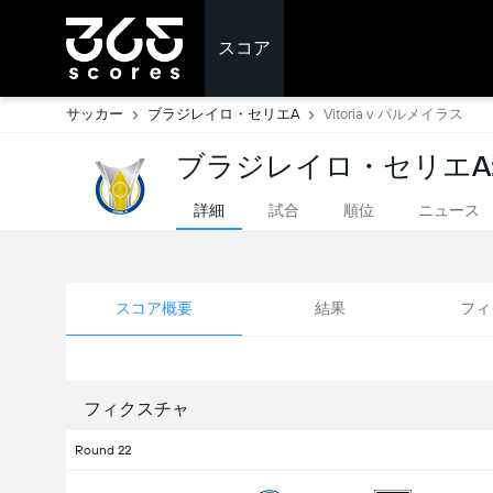
スコア
サッカー
ブラジレイロ・セリエA
Vitoria v パルメイラス
ブラジレイロ・セリエA
詳細
試合
順位
ニュース
スコア概要
結果
フィ
フィクスチャ
Round 22