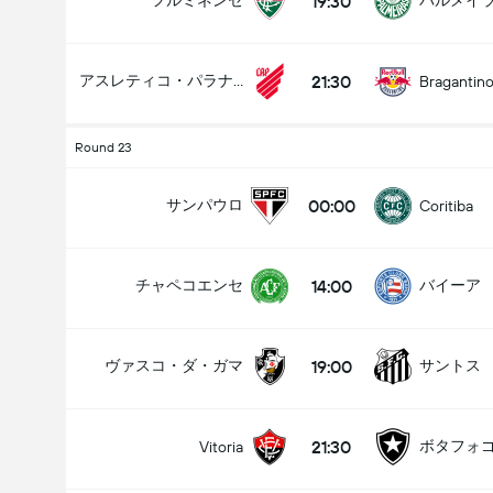
19:30
フルミネンセ
パルメイ
21:30
アスレティコ・パラナエンセ
Bragantin
Round 23
00:00
サンパウロ
Coritiba
14:00
チャペコエンセ
バイーア
19:00
ヴァスコ・ダ・ガマ
サントス
21:30
ボタフォ
Vitoria
試合のゴールの合計 (2.5)