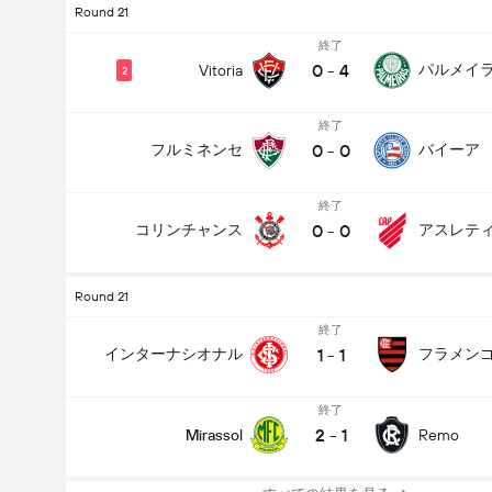
Round 21
終了
0
-
4
パルメイ
Vitoria
2
終了
0
-
0
フルミネンセ
バイーア
終了
0
-
0
コリンチャンス
Round 21
終了
1
-
1
インターナシオナル
フラメン
終了
2
-
1
Mirassol
Remo