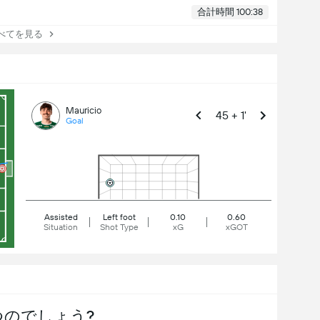
合計時間 100:38
てを見る
Mauricio
45 + 1'
Goal
Assisted
Left foot
0.10
0.60
Situation
Shot Type
xG
xGOT
つのでしょう?