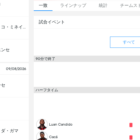
ロ
一致
ラインナップ
統計
チームス
試合イベント
アトレティコ・ミネイロ
すべて
エンセ
90分で終了
09/08/2026
ンセ
ハーフタイム
Luan Candido
・ダ・ガマ
Cacá