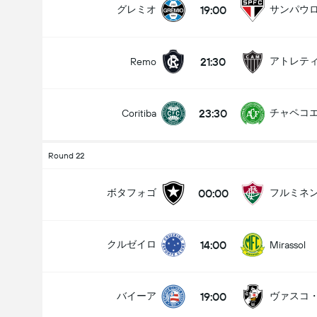
19:00
グレミオ
サンパウ
21:30
Remo
23:30
チャペコ
Coritiba
Round 22
00:00
ボタフォゴ
フルミネ
14:00
クルゼイロ
Mirassol
19:00
バイーア
ヴァスコ