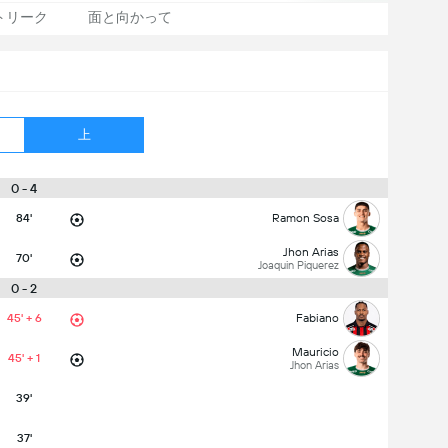
トリーク
面と向かって
上
0 - 4
84'
Ramon Sosa
Jhon Arias
70'
Joaquin Piquerez
0 - 2
45' + 6
Fabiano
Mauricio
45' + 1
Jhon Arias
39'
37'