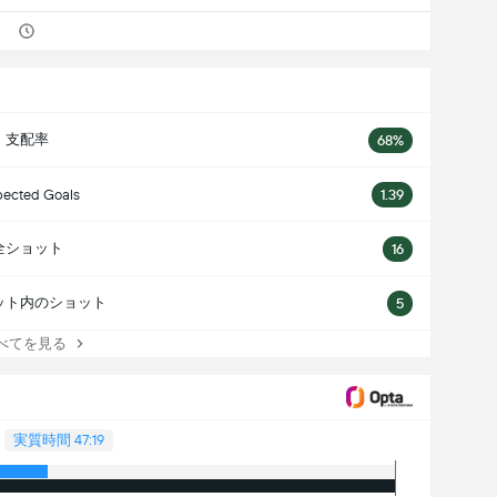
支配率
68%
ected Goals
1.39
全ショット
16
ット内のショット
5
てを見る
実質時間 47:19