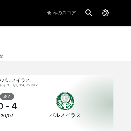
私のスコア
歴
ia v パルメイラス
イロ・セリエA, Round 21
終了
0
-
4
パルメイラス
30/07