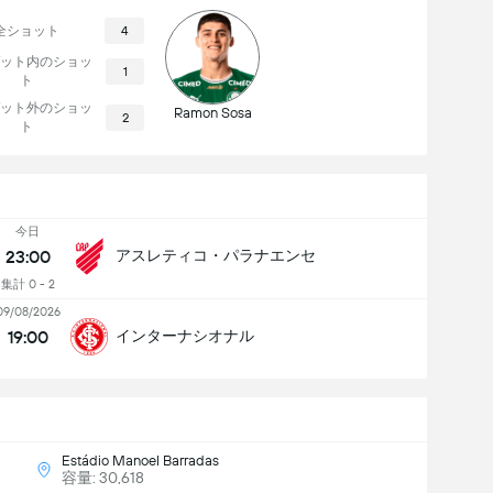
全ショット
4
ット内のショッ
1
ト
ット外のショッ
Ramon Sosa
2
ト
今日
23:00
アスレティコ・パラナエンセ
集計 0 - 2
09/08/2026
19:00
インターナシオナル
Estádio Manoel Barradas
容量: 30,618