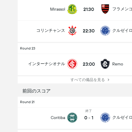
21:30
フラメン
Mirassol
合計票数: 910
22:30
コリンチャンス
クルゼイ
Round 23
23:00
インターナシオナル
Remo
すべての備品を見る
前回のスコア
Round 21
終了
0
-
1
クルゼイ
Coritiba