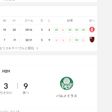
W
+/-
ゴール
D
L
結果
次へ
14
22
38:16
5
2
W
L
W
W
W
7
-9
22:31
5
9
L
L
D
W
L
リエA テーブルと順位
H2H
3
9
引き分け
勝つ
パルメイラス
レイロ・セリエA