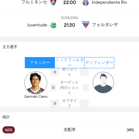
22:00
フルミネンセ
Independiente Riv.
15/08/2026
21:30
フォルタレザ
Juventude
主力選手
ミッドフィルダ
アタッカー
ディフェンダー
ー
全ショッ
0
ト
ターゲット
内のショッ
0
ト
Germán Cano
オフサイ
0
ド
統計
支配率
66%
34%