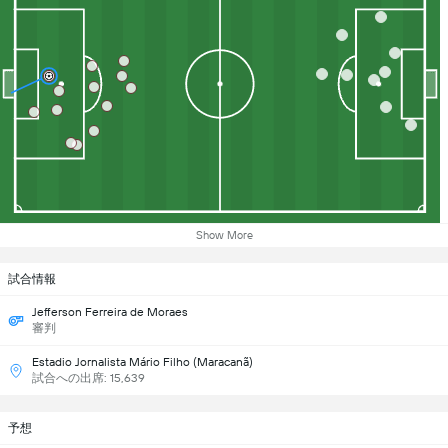
Show More
試合情報
Jefferson Ferreira de Moraes
審判
Estadio Jornalista Mário Filho (Maracanã)
試合への出席: 15,639
予想