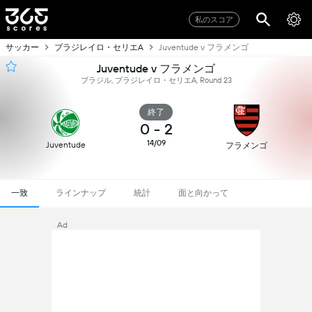
私のスコア
サッカー
ブラジレイロ・セリエA
Juventude v フラメンゴ
Juventude v フラメンゴ
ブラジル, ブラジレイロ・セリエA, Round 23
終了
0
-
2
14/09
Juventude
フラメンゴ
一致
ラインナップ
統計
面と向かって
Ad