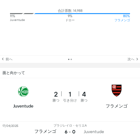
合計票数: 14,988
11%
9%
80%
Juventude
ドロー
フラメンゴ
前へ
次へ
面と向かって
2
1
4
勝つ
引き分け
勝つ
Juventude
フラメンゴ
ブラジレイロ・セリエA
17/04/2025
6 - 0
フラメンゴ
Juventude