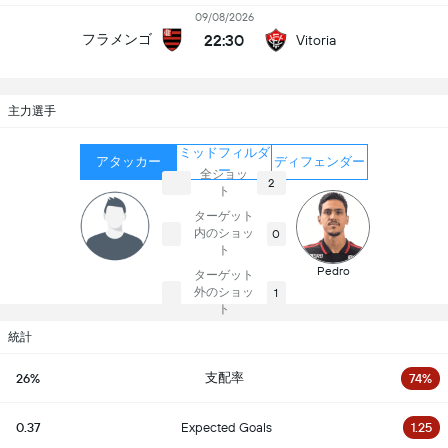
09/08/2026
22:30
フラメンゴ
Vitoria
主力選手
ミッドフィルダ
アタッカー
ディフェンダー
ー
全ショッ
2
ト
ターゲット
内のショッ
0
ト
Pedro
ターゲット
外のショッ
1
ト
統計
支配率
26%
74%
0.37
Expected Goals
1.25