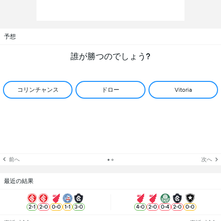
予想
誰が勝つのでしょう?
コリンチャンス
ドロー
Vitoria
前へ
次へ
最近の結果
2
-
1
2
-
0
0
-
0
1
-
1
3
-
0
4
-
0
2
-
0
0
-
4
2
-
0
0
-
0