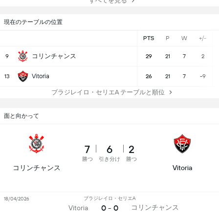
すべてを見る
現在のテーブルの位置
PTS
P
W
+/-
コリンチャンス
9
29
21
7
2
Vitoria
13
26
21
7
-9
ブラジレイロ・セリエA テーブルと順位
面と向かって
7
6
2
勝つ
引き分け
勝つ
コリンチャンス
Vitoria
ブラジレイロ・セリエA
18/04/2026
0 - 0
コリンチャンス
Vitoria