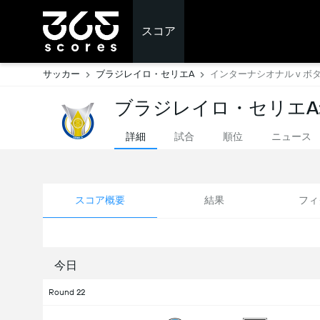
スコア
サッカー
ブラジレイロ・セリエA
インターナシオナル v ボ
ブラジレイロ・セリエA
詳細
試合
順位
ニュース
スコア概要
結果
フィ
今日
Round 22