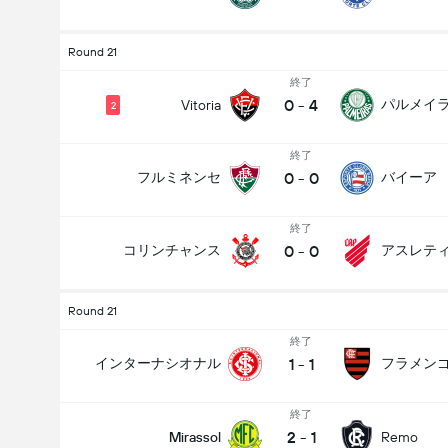
Round 21
終了
0
-
4
パルメイ
Vitoria
2
終了
0
-
0
フルミネンセ
バイーア
終了
0
-
0
コリンチャンス
Round 21
終了
1
-
1
インターナシオナル
フラメン
終了
2
-
1
Mirassol
Remo