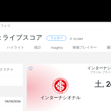
タフォゴ
: ライブスコア
フォロー
52.44M
ハイライト
統計
移籍プレイヤー
履
Insights
インターナシ
クスチャ
ブラジル, ブラジレ
土, 
インターナシオナル
08/08/2026