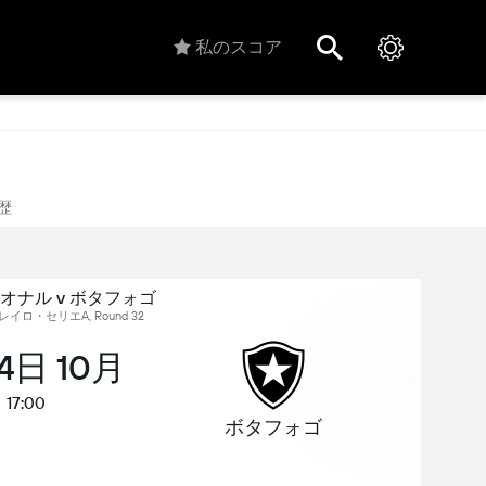
私のスコア
歴
オナル v ボタフォゴ
イロ・セリエA, Round 32
24日 10月
17:00
ボタフォゴ