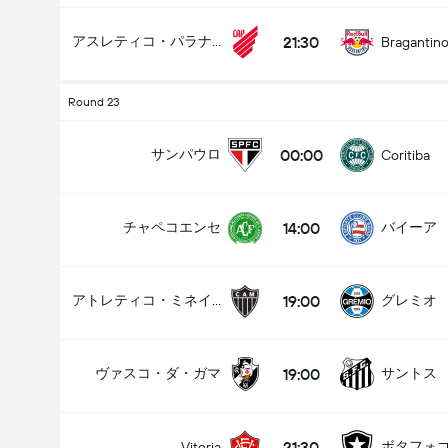
21:30
アスレティコ・パラナエンセ
Bragantin
Round 23
00:00
サンパウロ
Coritiba
14:00
チャペコエンセ
バイーア
19:00
アトレティコ・ミネイロ
グレミオ
19:00
ヴァスコ・ダ・ガマ
サントス
21:30
ボタフォ
Vitoria