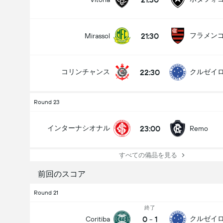
21:30
フラメン
Mirassol
22:30
コリンチャンス
クルゼイ
Round 23
23:00
インターナシオナル
Remo
すべての備品を見る
前回のスコア
Round 21
終了
0
-
1
クルゼイ
Coritiba