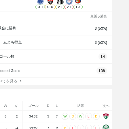
0
-
1
0
-
0
2
-
1
2
-
1
1
-
3
直近5試合
試合に勝利
3 (60%)
ームとも得点
3 (60%)
ゴール数
1.4
ected Goals
1.38
てを見る
W
+/-
ゴール
D
L
結果
次へ
8
2
34:32
5
7
W
D
W
L
D
5
-4
23:27
7
9
D
L
L
L
L