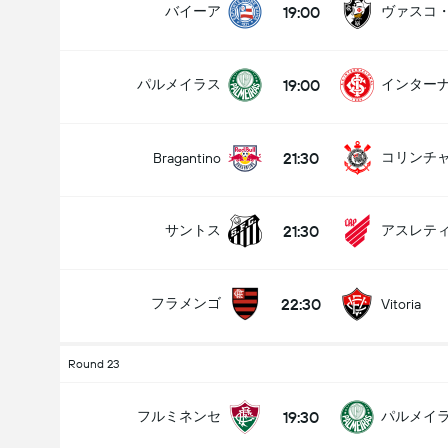
19:00
バイーア
ヴァスコ
19:00
パルメイラス
インター
21:30
コリンチ
Bragantino
21:30
サントス
22:30
フラメンゴ
Vitoria
Round 23
19:30
フルミネンセ
パルメイ