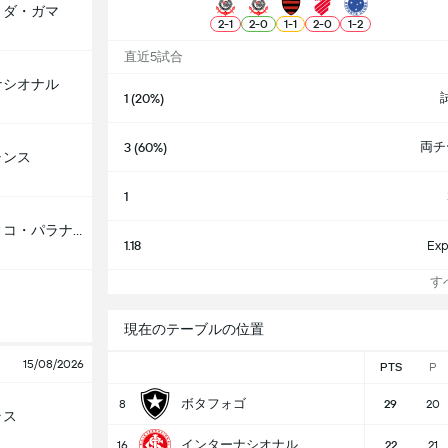
・ダ・ガマ
2
-
1
2
-
0
1
-
1
2
-
0
1
-
2
直近5試合
ナシオナル
1 (20%)
両チ
3 (60%)
ャンス
1
アスレティコ・パラナエンセ
1.18
Exp
すべ
現在のテーブルの位置
15/08/2026
PTS
P
ボタフォゴ
8
29
20
ラス
インターナシオナル
16
22
21