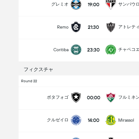
19:00
グレミオ
サンパウ
21:30
Remo
試合のゴールの合計 (2.5)
23:30
チャペコ
Coritiba
アンダー
オーバー
フィクスチャ
Round 22
00:00
ボタフォゴ
フルミネ
14:00
クルゼイロ
Mirassol