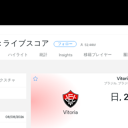
: ライブスコア
フォロー
52.44M
ハイライト
統計
移籍プレイヤー
履
Insights
Vito
クスチャ
ブラジル, ブラジレ
日, 
Vitoria
08/08/2026