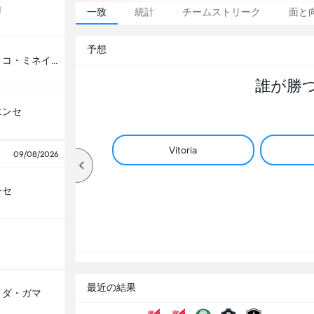
ロ
一致
統計
チームストリーク
面と
予想
アトレティコ・ミネイロ
誰が勝
エンセ
Vitoria
09/08/2026
ンセ
最近の結果
・ダ・ガマ