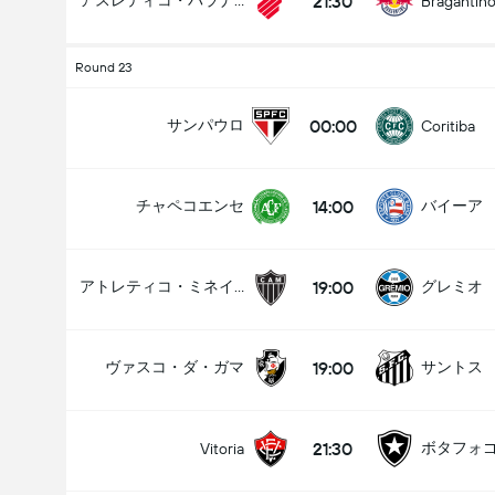
21:30
アスレティコ・パラナエンセ
Bragantin
Round 23
00:00
サンパウロ
Coritiba
14:00
チャペコエンセ
バイーア
19:00
アトレティコ・ミネイロ
グレミオ
19:00
ヴァスコ・ダ・ガマ
サントス
21:30
ボタフォ
Vitoria