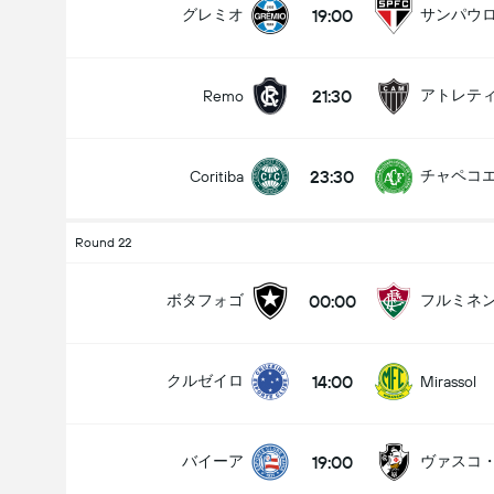
19:00
グレミオ
サンパウ
21:30
Remo
試合のゴールの合計 (2.5)
23:30
チャペコ
Coritiba
アンダー
オーバー
Round 22
00:00
ボタフォゴ
フルミネ
14:00
クルゼイロ
Mirassol
19:00
バイーア
ヴァスコ