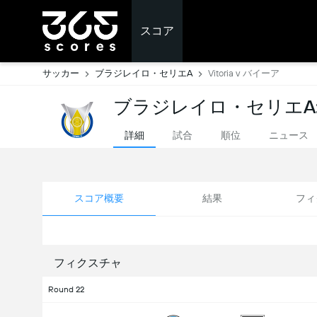
スコア
サッカー
ブラジレイロ・セリエA
Vitoria v バイーア
ブラジレイロ・セリエA
詳細
試合
順位
ニュース
スコア概要
結果
フィ
フィクスチャ
Round 22