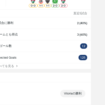
0
-
0
1
-
1
1
-
1
2
-
0
2
-
0
直近5試合
試合に勝利
2 (40%)
ームとも得点
3 (60%)
ゴール数
1.2
ected Goals
1.25
てを見る
Vitoriaの勝利