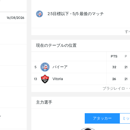
o
2.5目標以下 - 5/5 最後のマッチ
16/08/2026
すべ
現在のテーブルの位置
PTS
P
バイーア
5
32
21
Vitoria
13
26
21
ブラジレイロ・セ
主力選手
ゴ
アタッカー
ミッ