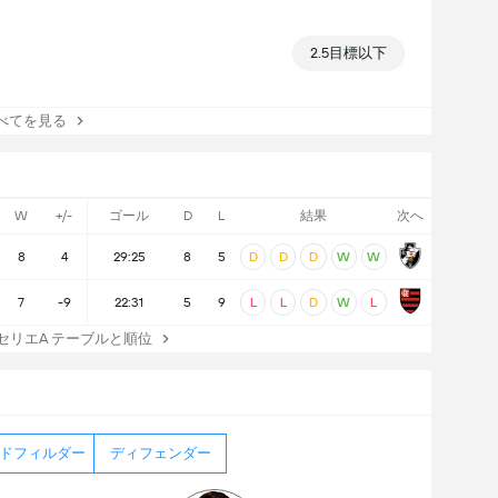
2.5目標以下
てを見る
W
+/-
ゴール
D
L
結果
次へ
8
4
29:25
8
5
D
D
D
W
W
7
-9
22:31
5
9
L
L
D
W
L
リエA テーブルと順位
ドフィルダー
ディフェンダー