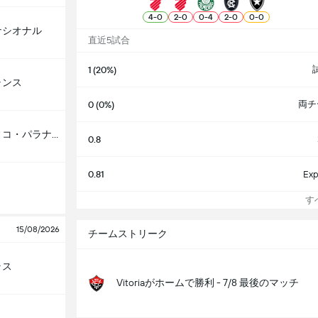
4
-
0
2
-
0
0
-
4
2
-
0
0
-
0
ナシオナル
直近5試合
1 (20%)
ャンス
両チ
0 (0%)
アスレティコ・パラナエンセ
0.8
0.81
Exp
すべ
15/08/2026
チームストリーク
ラス
Vitoriaがホームで勝利 - 7/8 最後のマッチ