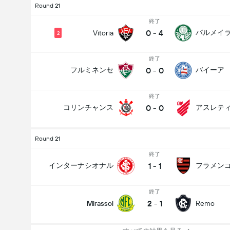
Round 21
終了
0
-
4
パルメイ
Vitoria
2
終了
0
-
0
フルミネンセ
バイーア
終了
0
-
0
コリンチャンス
Round 21
終了
1
-
1
インターナシオナル
フラメン
終了
2
-
1
Mirassol
Remo