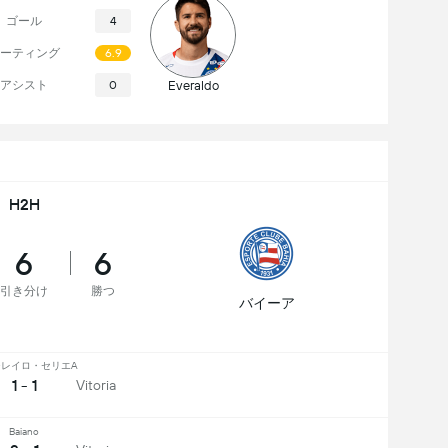
ゴール
4
ーティング
6.9
アシスト
0
Everaldo
H2H
6
6
引き分け
勝つ
バイーア
レイロ・セリエA
1 - 1
Vitoria
Baiano