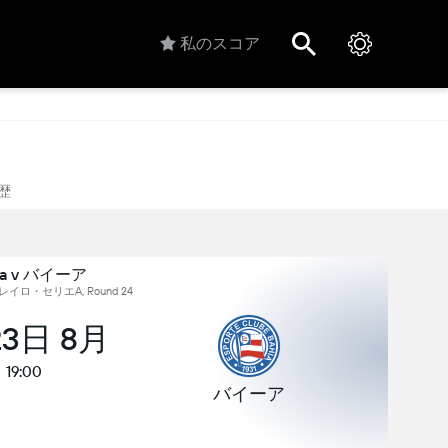
私のスコア
歴
ria v バイーア
イロ・セリエA, Round 24
23日 8月
19:00
バイーア