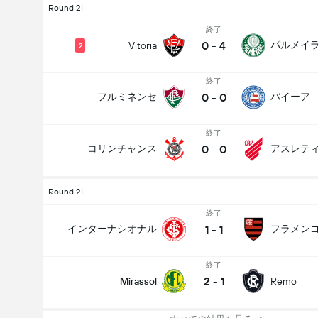
Round 21
終了
0
-
4
パルメイ
Vitoria
2
終了
0
-
0
フルミネンセ
バイーア
終了
0
-
0
コリンチャンス
Round 21
終了
1
-
1
インターナシオナル
フラメン
終了
2
-
1
Mirassol
Remo