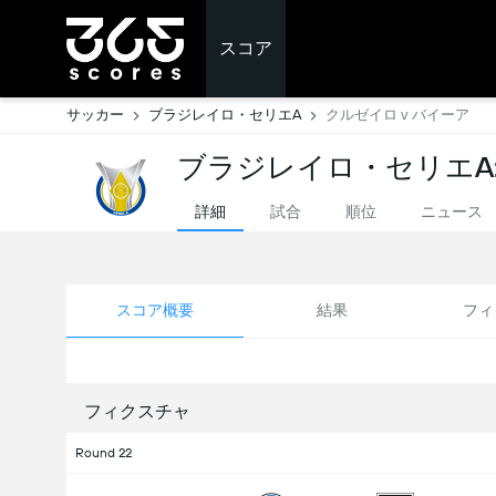
スコア
サッカー
ブラジレイロ・セリエA
クルゼイロ v バイーア
ブラジレイロ・セリエA
詳細
試合
順位
ニュース
スコア概要
結果
フィ
フィクスチャ
Round 22