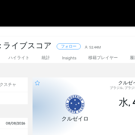
: ライブスコア
フォロー
52.44M
ハイライト
統計
移籍プレイヤー
履
Insights
クルゼイ
クスチャ
ブラジル, ブラジレ
水, 
クルゼイロ
08/08/2026