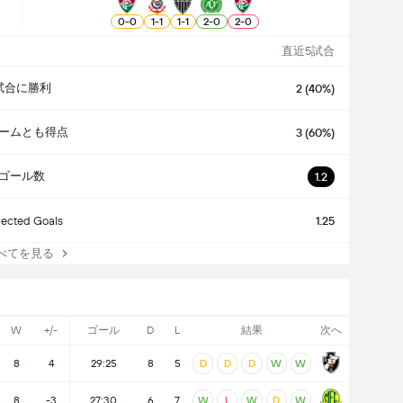
0
-
0
1
-
1
1
-
1
2
-
0
2
-
0
直近5試合
試合に勝利
2 (40%)
ームとも得点
3 (60%)
ゴール数
1.2
ected Goals
1.25
てを見る
W
+/-
ゴール
D
L
結果
次へ
8
4
29:25
8
5
D
D
D
W
W
8
-3
27:30
6
7
W
L
W
D
W