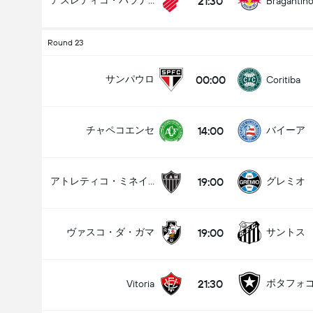
21:30
アスレティコ・パラナエンセ
Bragantin
Round 23
00:00
サンパウロ
Coritiba
14:00
チャペコエンセ
バイーア
19:00
アトレティコ・ミネイロ
グレミオ
19:00
ヴァスコ・ダ・ガマ
サントス
21:30
ボタフォ
Vitoria