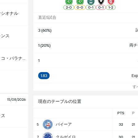
2
-
0
0
-
0
0
-
1
0
-
1
1
-
2
ナシオナル
直近5試合
3 (60%)
ャンス
両チ
1 (20%)
アスレティコ・パラナエンセ
1
1.83
Exp
すべ
15/08/2026
現在のテーブルの位置
PTS
P
ラス
バイーア
5
32
21
クルゼイロ
7
30
21