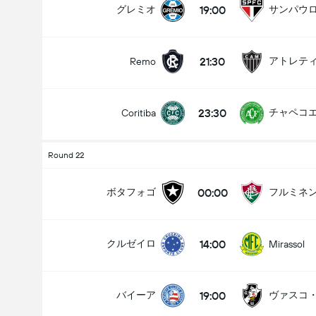
19:00
グレミオ
サンパウ
21:30
Remo
試合のゴールの合計 (2.5)
23:30
チャペコ
Coritiba
アンダー
オーバー
Round 22
00:00
ボタフォゴ
フルミネ
14:00
クルゼイロ
Mirassol
19:00
バイーア
ヴァスコ