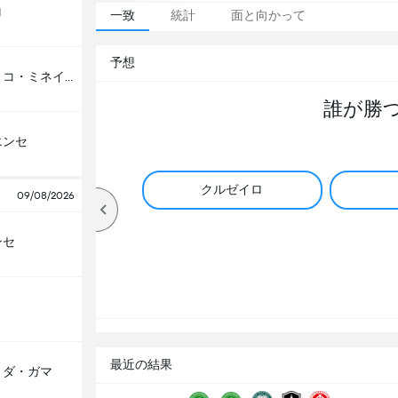
ロ
一致
統計
面と向かって
予想
アトレティコ・ミネイロ
誰が勝
エンセ
クルゼイロ
09/08/2026
ンセ
最近の結果
・ダ・ガマ