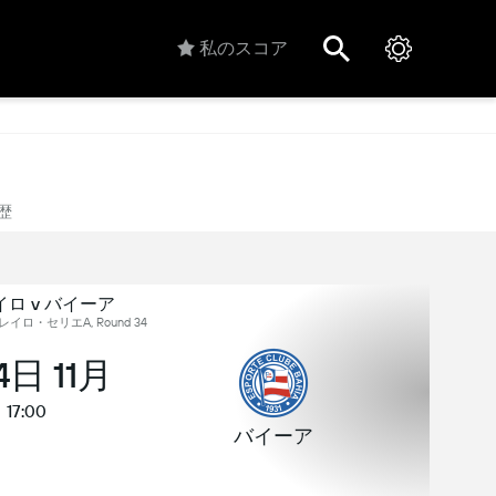
私のスコア
歴
ロ v バイーア
イロ・セリエA, Round 34
4日 11月
17:00
バイーア