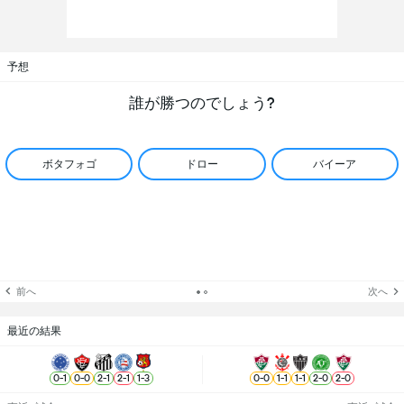
予想
誰が勝つのでしょう?
ボタフォゴ
ドロー
バイーア
前へ
次へ
最近の結果
0
-
1
0
-
0
2
-
1
2
-
1
1
-
3
0
-
0
1
-
1
1
-
1
2
-
0
2
-
0