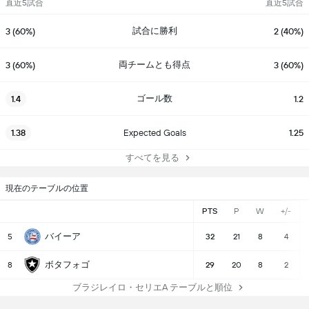
直近5試合
直近5試合
試合に勝利
3 (60%)
2 (40%)
両チームとも得点
3 (60%)
3 (60%)
ゴール数
1.4
1.2
1.38
Expected Goals
1.25
すべてを見る
現在のテーブルの位置
PTS
P
W
+/-
バイーア
5
32
21
8
4
ボタフォゴ
8
29
20
8
2
ブラジレイロ・セリエA テーブルと順位