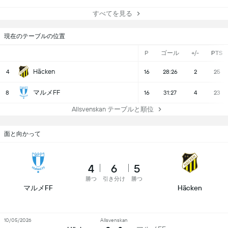
すべてを見る
現在のテーブルの位置
P
ゴール
+/-
PTS
Häcken
4
16
28:26
2
25
マルメFF
8
16
31:27
4
23
Allsvenskan テーブルと順位
面と向かって
4
6
5
勝つ
引き分け
勝つ
マルメFF
Häcken
10/05/2026
Allsvenskan