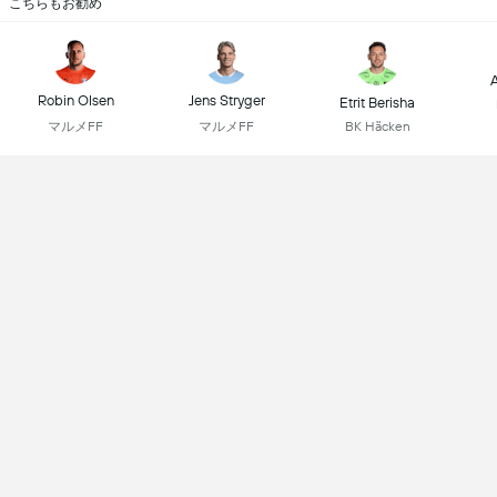
こちらもお勧め
A
Robin Olsen
Jens Stryger
Etrit Berisha
マルメFF
マルメFF
BK Häcken