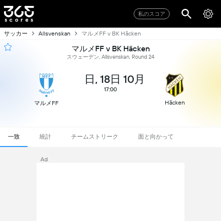
私のスコア
サッカー
マルメFF v BK Häcken
Allsvenskan
マルメFF v BK Häcken
スウェーデン, Allsvenskan, Round 24
日, 18日 10月
17:00
Häcken
マルメFF
一致
統計
チームストリーク
面と向かって
Ad