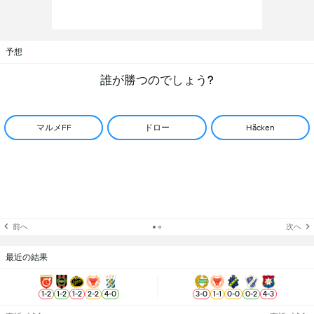
予想
誰が勝つのでしょう?
マルメFF
ドロー
Häcken
前へ
次へ
最近の結果
1
-
2
1
-
2
1
-
2
2
-
2
4
-
0
3
-
0
1
-
1
0
-
0
0
-
2
4
-
3