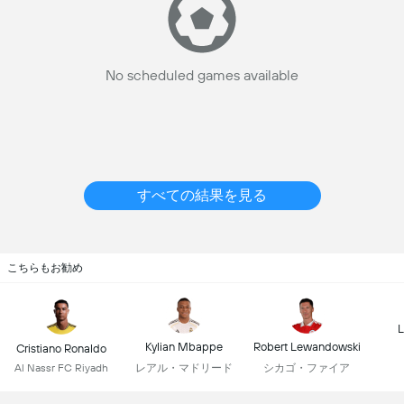
No scheduled games available
すべての結果を見る
こちらもお勧め
L
Kylian Mbappe
Robert Lewandowski
Cristiano Ronaldo
レアル・マドリード
シカゴ・ファイア
Al Nassr FC Riyadh