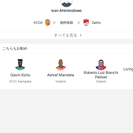
Ivan Ahimbisibwe
KCCA
無料移籍
Zakho
すべてを見る
こちらもお勧め
Livin
Roberto Luiz Bianchi
Gavin Kizito
Ashraf Mandela
Pelliser
KCC Kampala
Vipers
Vipers