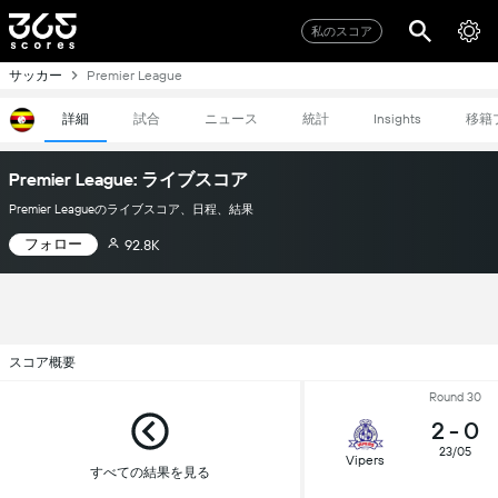
私のスコア
サッカー
Premier League
詳細
試合
ニュース
統計
移籍
Insights
Premier League: ライブスコア
Premier Leagueのライブスコア、日程、結果
フォロー
92.8K
スコア概要
Round 30
2
-
0
23/05
Vipers
すべての結果を見る