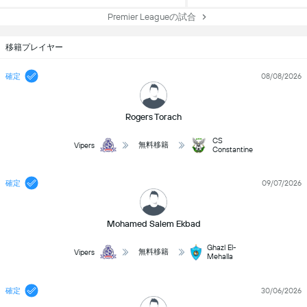
Premier Leagueの試合
移籍プレイヤー
確定
08/08/2026
Rogers Torach
CS
無料移籍
Vipers
Constantine
確定
09/07/2026
Mohamed Salem Ekbad
Ghazl El-
無料移籍
Vipers
Mehalla
確定
30/06/2026