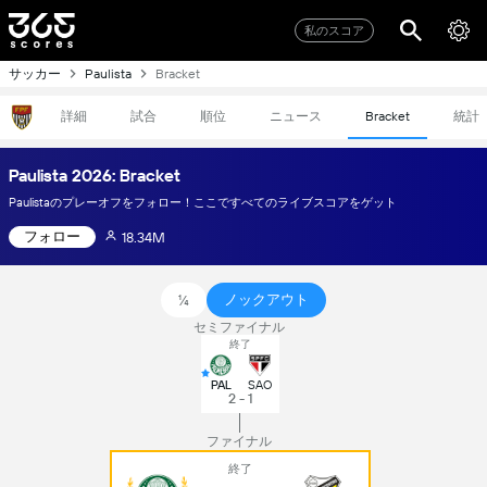
私のスコア
サッカー
Paulista
Bracket
詳細
試合
順位
ニュース
統計
Bracket
Paulista 2026: Bracket
Paulistaのプレーオフをフォロー！ここですべてのライブスコアをゲット
フォロー
18.34M
ノックアウト
¼
セミファイナル
終了
PAL
SAO
2 - 1
ファイナル
終了