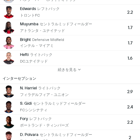
Edwards
レフトバック
2.2
トロントFC
Muyumba
セントラルミッドフィールダー
1.7
アトランタ・ユナイテッド
Bright
Defensive Midfield
1.7
インテル・マイアミ
Hefti
ライトバック
1.6
DCユナイテッド
続きを見る
インターセプション
N. Harriel
ライトバック
2.9
フィラデルフィア・ユニオン
S. Gidi
セントラルミッドフィールダー
2.4
FCシンシナティ
Fory
レフトバック
2.2
ポートランド・ティンバーズ
D. Polvara
セントラルミッドフィールダー
2