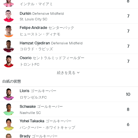
8
インテル・マイアミ
Durkin
Defensive Midfield
7
St. Louis City SC
Felipe Andrade
センターバック
7
ヒューストン・ディナモ
Hamzat Ojediran
Defensive Midfield
7
コロラド・ラピッズ
Osorio
セントラルミッドフィールダー
7
トロントFC
続きを見る
白紙の状態
Lloris
ゴールキーパー
10
ロサンゼルスFC
Schwake
ゴールキーパー
8
Nashville SC
Yohei Takaoka
ゴールキーパー
6
バンクーバー・ホワイトキャップ
Brady
ゴールキーパー