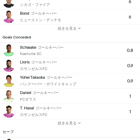
6
シカゴ・ファイア
Bond
ゴールキーパー
6
ヒューストン・ディナモ
続きを見る
Goals Conceded
Schwake
ゴールキーパー
0.8
Nashville SC
Lloris
ゴールキーパー
0.9
ロサンゼルスFC
Yohei Takaoka
ゴールキーパー
0.9
バンクーバー・ホワイトキャップ
Daniel
ゴールキーパー
1
FCダラス
T. Hasal
ゴールキーパー
1
ロサンゼルスFC
続きを見る
セーブ