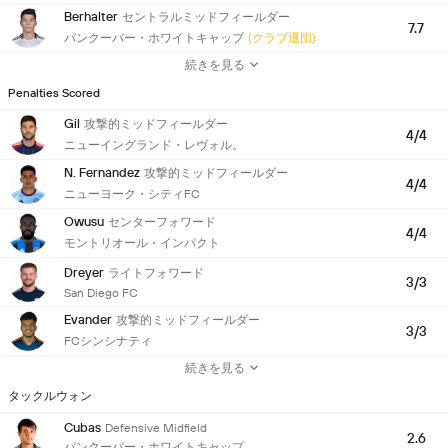
Berhalter
セントラルミッドフィールダー
7.7
バンクーバー・ホワイトキャップ
(クラブ退団)
続きを見る
Penalties Scored
Gil
攻撃的ミッドフィールダー
4/4
ニューイングランド・レヴォル。
N. Fernandez
攻撃的ミッドフィールダー
4/4
ニューヨーク・シティFC
Owusu
センターフォワード
4/4
モントリオール・インパクト
Dreyer
ライトフォワード
3/3
San Diego FC
Evander
攻撃的ミッドフィールダー
3/3
FCシンシナティ
続きを見る
タックルウォン
Cubas
Defensive Midfield
2.6
バンクーバー・ホワイトキャップ