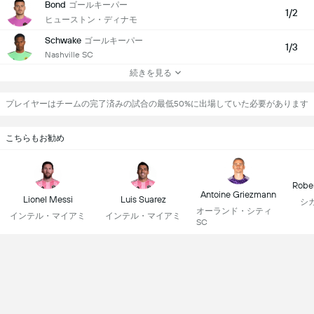
Bond
ゴールキーパー
1/2
ヒューストン・ディナモ
Schwake
ゴールキーパー
1/3
Nashville SC
続きを見る
プレイヤーはチームの完了済みの試合の最低50%に出場していた必要があります
こちらもお勧め
Robe
Antoine Griezmann
Lionel Messi
Luis Suarez
シ
オーランド・シティ
インテル・マイアミ
インテル・マイアミ
SC