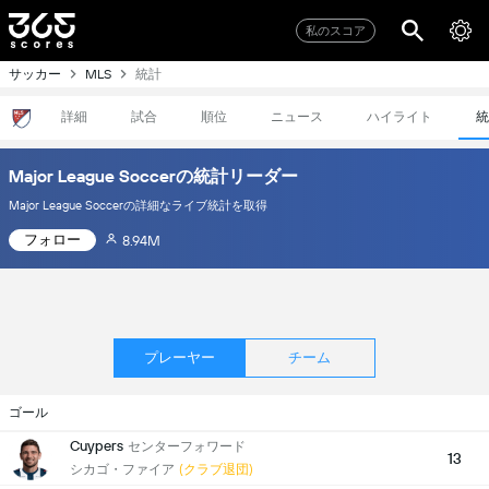
私のスコア
サッカー
統計
MLS
詳細
試合
順位
ニュース
ハイライト
統
Major League Soccerの統計リーダー
Major League Soccerの詳細なライブ統計を取得
フォロー
8.94M
プレーヤー
チーム
ゴール
Cuypers
センターフォワード
13
シカゴ・ファイア
(クラブ退団)