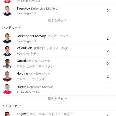
St. Louis City SC
Tverskov
Defensive Midfield
2
San Diego FC
続きを見る
レッドカード
Christopher McVey
センターバック
2
San Diego FC
Valenzuela
攻撃的ミッドフィールダー
2
FCシンシナティ
Garcés
センターバック
2
ロサンゼルス・ギャラクシー
Holding
センターバック
2
コロラド・ラピッズ
Durkin
Defensive Midfield
1
St. Louis City SC
続きを見る
イエローカード
Segovia
セントラルミッドフィールダー