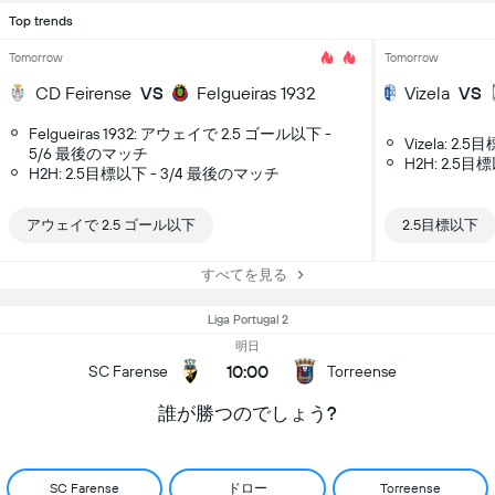
Top trends
Tomorrow
Tomorrow
CD Feirense
VS
Felgueiras 1932
Vizela
VS
Felgueiras 1932: アウェイで 2.5 ゴール以下 -
Vizela: 2
5/6 最後のマッチ
H2H: 2.5目
H2H: 2.5目標以下 - 3/4 最後のマッチ
アウェイで 2.5 ゴール以下
2.5目標以下
すべてを見る
Liga Portugal 2
明日
10:00
SC Farense
Torreense
誰が勝つのでしょう?
ドロー
SC Farense
Torreense