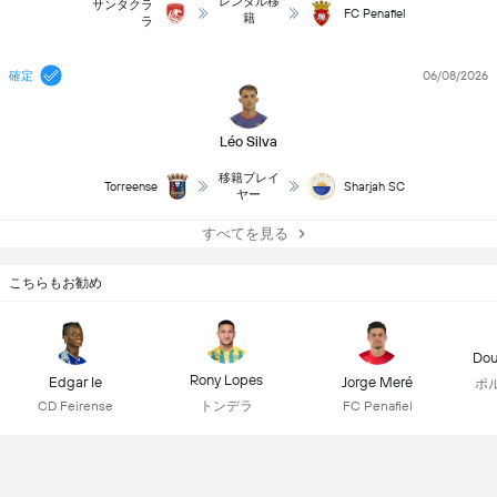
レンタル移
サンタクラ
FC Penafiel
籍
ラ
確定
06/08/2026
Léo Silva
移籍プレイ
Torreense
Sharjah SC
ヤー
すべてを見る
こちらもお勧め
Dou
Rony Lopes
Edgar Ie
Jorge Meré
ポ
トンデラ
CD Feirense
FC Penafiel