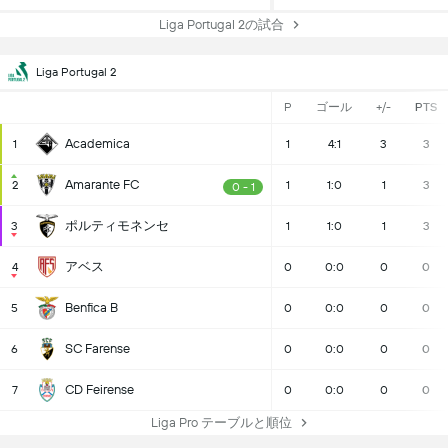
Liga Portugal 2の試合
Liga Portugal 2
P
ゴール
+/-
PTS
Academica
1
1
4:1
3
3
Amarante FC
2
1
1:0
1
3
0 - 1
ポルティモネンセ
3
1
1:0
1
3
アベス
4
0
0:0
0
0
Benfica B
5
0
0:0
0
0
SC Farense
6
0
0:0
0
0
CD Feirense
7
0
0:0
0
0
Liga Pro テーブルと順位