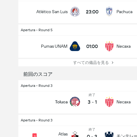
23:00
Atlético San Luis
Pachuca
Apertura - Round 5
01:00
Pumas UNAM
Necaxa
すべての備品を見る
前回のスコア
Apertura - Round 3
終了
3
-
1
Toluca
Necaxa
Apertura - Round 3
終了
Atlas
0
-
2
モンテレ
2