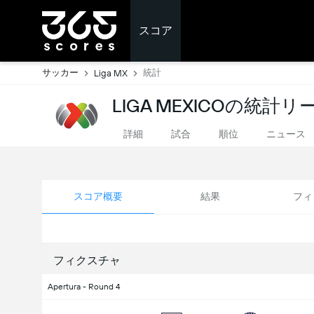
スコア
サッカー
統計
Liga MX
LIGA MEXICOの統計
詳細
試合
順位
ニュース
スコア概要
結果
フィ
フィクスチャ
Apertura - Round 4