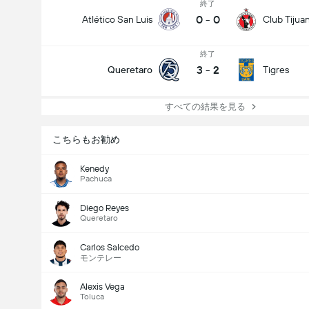
終了
0
-
0
Atlético San Luis
Club Tijua
終了
3
-
2
Queretaro
Tigres
すべての結果を見る
こちらもお勧め
Kenedy
Pachuca
Diego Reyes
Queretaro
Carlos Salcedo
モンテレー
Alexis Vega
Toluca