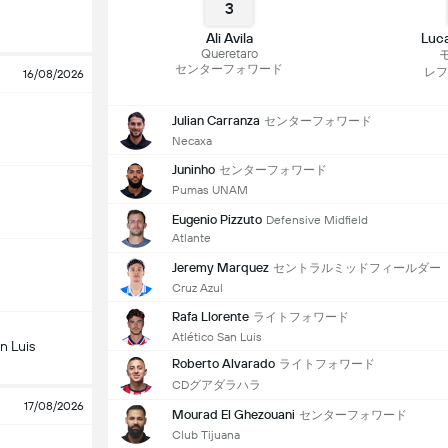
3
Ali Avila
Luc
Queretaro
センターフォワード
レフ
16/08/2026
Julian Carranza
センターフォワード
Necaxa
Juninho
センターフォワード
Pumas UNAM
Eugenio Pizzuto
Defensive Midfield
Atlante
Jeremy Marquez
セントラルミッドフィールダー
Cruz Azul
Rafa Llorente
ライトフォワード
Atlético San Luis
n Luis
Roberto Alvarado
ライトフォワード
CDグアダラハラ
17/08/2026
Mourad El Ghezouani
センターフォワード
Club Tijuana