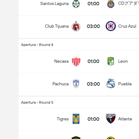
01:00
CDグアダ
Santos Laguna
03:00
Club Tijuana
Cruz Azul
Apertura - Round 4
01:00
Necaxa
Leon
03:00
Pachuca
Puebla
Apertura - Round 5
01:00
Tigres
Atlante