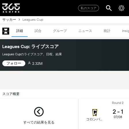
私のスコア
サッカー
Leagues Cup
詳細
試合
グループ
ニュース
統計
Insi
Leagues Cup: ライブスコア
Leagues Cupのライブスコア、日程、結果
フォロー
2.32M
スコア概要
Round 2
2
-
1
07/08
コロンバス・クルー
すべての結果を見る