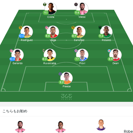
9.1
9.4
Costa
Messi
10.0
8.6
8.9
9.3
Rodriguez
Vega
Sanchez
Rosales
10.0
8.0
7.7
8.4
Gallardo
Ruvalcaba
Piovi
Dean
8.2
Freese
こちらもお勧め
Robe