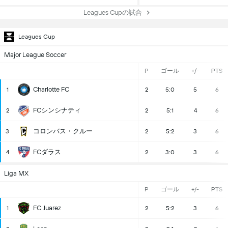
Leagues Cupの試合
Leagues Cup
Major League Soccer
P
ゴール
+/-
PTS
Charlotte FC
1
2
5:0
5
6
FCシンシナティ
2
2
5:1
4
6
コロンバス・クルー
3
2
5:2
3
6
FCダラス
4
2
3:0
3
6
Liga MX
P
ゴール
+/-
PTS
FC Juarez
1
2
5:2
3
6