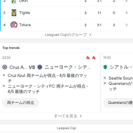
Leon
2
2
3:1
2
6
Tigres
3
2
1:1
0
4
Toluca
4
2
3:1
2
3
Leagues Cupのグループ
Top trends
23:30
19:30
ニューヨーク・シティFC
Cruz Azul
VS
Cruz Azul: 両チームが得点 - 4/5 最後のマッ
Seattle S
チ
Queretar
ニューヨーク・シティFC: 両チームが得点 -
ッチ
4/5 最後のマッチ
両チームの得点
Queretaroの
すべてを見る
Leagues Cup