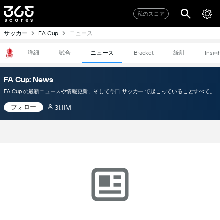
私のスコア
サッカー
ニュース
FA Cup
詳細
試合
ニュース
統計
Bracket
Insig
FA Cup: News
FA Cup の最新ニュースや情報更新、そして今日 サッカー で起こっていることすべて。
フォロー
31.11M