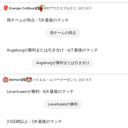
VS
FCアウクスブルク
土, 22日 8月
Energie Cottbus
両チームが得点 - 7/8 最後のマッチ
両チームの得点
Augsburgが勝利または引き分け - 6/7 最後のマッチ
Augsburgが勝利または引き分け
VS
バイエル・レバークーゼン
土, 22日 8月
Wehen
Leverkusenが勝利 - 4/4 最後のマッチ
Leverkusenの勝利
2.5目標以上 - 7/8 最後のマッチ