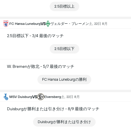
2.5目標以上
VS
ヴェルダー・ブレーメン
土, 22日 8月
FC Hansa Luneburg
2.5目標以下 - 3/4 最後のマッチ
2.5目標以下
W. Bremenが敗北 - 5/7 最後のマッチ
FC Hansa Luneburgの勝利
VS
土, 22日 8月
MSV Duisburg
Elversberg
Duisburgが勝利または引き分け - 8/9 最後のマッチ
Duisburgが勝利または引き分け