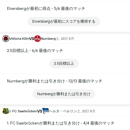
Elversbergが最初に得点 - 5/6 最後のマッチ
Elversbergが最初にスコアを獲得する
VS
土, 22日 8月
Viktoria Köln
Nurnberg
2.5目標以上 - 6/6 最後のマッチ
2.5目標以上
Nurnbergが勝利または引き分け - 12/13 最後のマッチ
Nurnbergが勝利または引き分け
VS
ヘルタ・ベルリン
土, 22日 8月
1. FC Saarbrücken
1. FC Saarbrückenが勝利または引き分け - 4/4 最後のマッチ