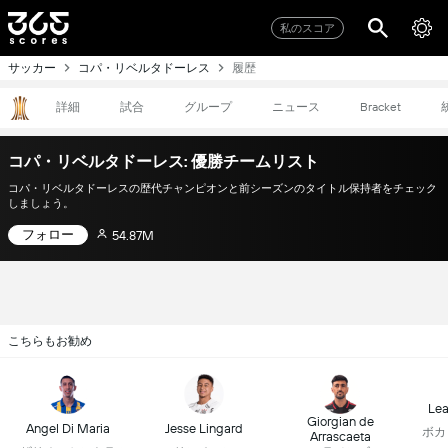
私のスコア
サッカー
コパ・リベルタドーレス
履歴
詳細
試合
グループ
ニュース
Bracket
コパ・リベルタドーレス: 優勝チームリスト
コパ・リベルタドーレスの歴代チャンピオンと前シーズンのタイトル保持者をチェック
しましょう。
フォロー
54.87M
こちらもお勧め
Lea
Giorgian de
Angel Di Maria
Jesse Lingard
ボカ
Arrascaeta