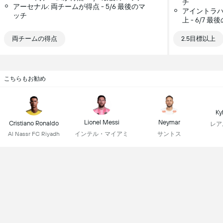
チ
アーセナル: 両チームが得点 - 5/6 最後のマ
アイントラハ
ッチ
上 - 6/7 
両チームの得点
2.5目標以上
こちらもお勧め
Ky
Lionel Messi
Neymar
Cristiano Ronaldo
レア
インテル・マイアミ
サントス
Al Nassr FC Riyadh