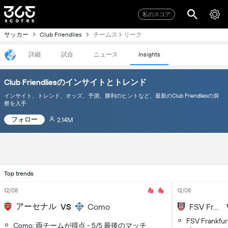
私のスコア
サッカー
チームストリーク
Club Friendlies
詳細
試合
ニュース
Insights
Club Friendliesのインサイトとトレンド
インサイト、トレンド、オッズ、予測、勝利のヒントなど、最新のClub Friendliesの洞
察を入手
フォロー
2.14M
Top trends
12/08
12/08
アーセナル
VS
Como
FSV Frankfurt
FSV Frankf
Como: 両チームが得点 - 5/5 最後のマッチ