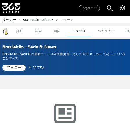
私のスコア
サッカー
ニュース
Brasileirão - Série B
詳細
試合
順位
ニュース
ハイライト
統
Brasileirão - Série B: News
Brasileirão - Série B の最新ニュースや情報更新、そして今日 サッカー で起こっている
ことすべて。
フォロー
22.77M