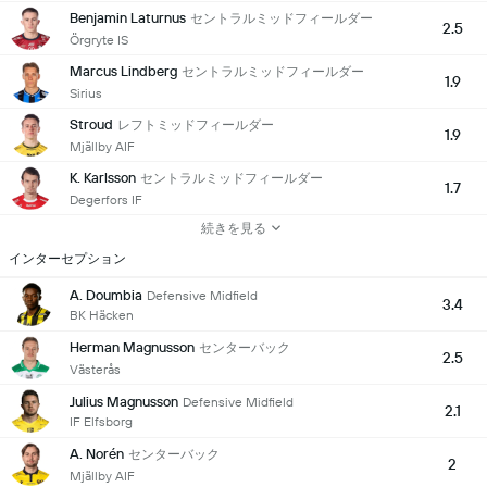
Benjamin Laturnus
セントラルミッドフィールダー
2.5
Örgryte IS
Marcus Lindberg
セントラルミッドフィールダー
1.9
Sirius
Stroud
レフトミッドフィールダー
1.9
Mjällby AIF
K. Karlsson
セントラルミッドフィールダー
1.7
Degerfors IF
続きを見る
インターセプション
A. Doumbia
Defensive Midfield
3.4
BK Häcken
Herman Magnusson
センターバック
2.5
Västerås
Julius Magnusson
Defensive Midfield
2.1
IF Elfsborg
A. Norén
センターバック
2
Mjällby AIF