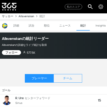
私のスコア
サッカー
統計
Allsvenskan
詳細
試合
順位
ニュース
統計
Insights
Allsvenskanの統計リーダー
Allsvenskanの詳細なライブ統計を取得
フォロー
577.5K
プレーヤー
チーム
ゴール
R. Ure
センターフォワード
15
Sirius