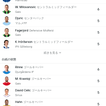
Halmstad
W. Milovanovic
セントラルミッドフィールダー
6
Gais
Djuric
センターバック
5
マルメFF
Fagerjord
Defensive Midfield
5
Gais
K. Þórðarson
セントラルミッドフィールダー
5
IFK Göteborg
続きを見る
白紙の状態
Rinne
ゴールキーパー
6
Djurgårdens IF
M. Krasniqi
ゴールキーパー
5
Gais
David Celic
ゴールキーパー
5
Sirius
Hahn
ゴールキーパー
5