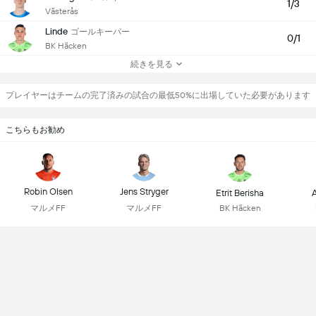
1/3
Västerås
Linde
ゴールキーパー
0/1
BK Häcken
続きを見る
プレイヤーはチームの完了済みの試合の最低50%に出場していた必要があります
こちらもお勧め
Robin Olsen
Jens Stryger
Etrit Berisha
A
マルメFF
マルメFF
BK Häcken