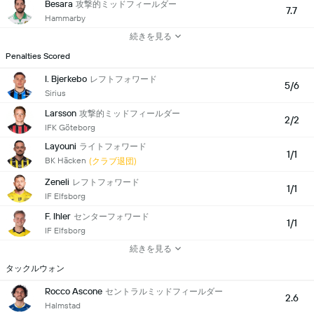
Besara
攻撃的ミッドフィールダー
7.7
Hammarby
続きを見る
Penalties Scored
I. Bjerkebo
レフトフォワード
5/6
Sirius
Larsson
攻撃的ミッドフィールダー
2/2
IFK Göteborg
Layouni
ライトフォワード
1/1
BK Häcken
(クラブ退団)
Zeneli
レフトフォワード
1/1
IF Elfsborg
F. Ihler
センターフォワード
1/1
IF Elfsborg
続きを見る
タックルウォン
Rocco Ascone
セントラルミッドフィールダー
2.6
Halmstad