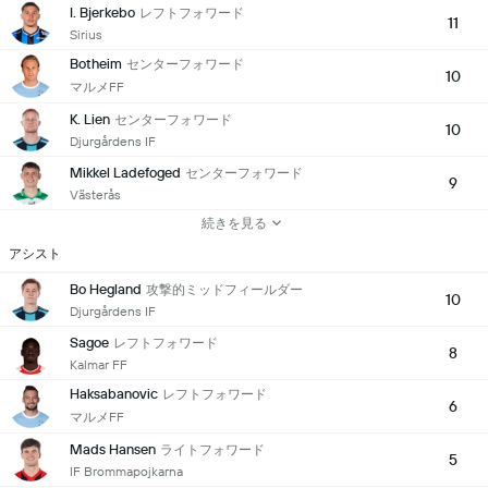
I. Bjerkebo
レフトフォワード
11
Sirius
Botheim
センターフォワード
10
マルメFF
K. Lien
センターフォワード
10
Djurgårdens IF
Mikkel Ladefoged
センターフォワード
9
Västerås
続きを見る
アシスト
Bo Hegland
攻撃的ミッドフィールダー
10
Djurgårdens IF
Sagoe
レフトフォワード
8
Kalmar FF
Haksabanovic
レフトフォワード
6
マルメFF
Mads Hansen
ライトフォワード
5
IF Brommapojkarna