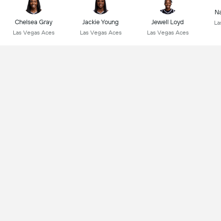
Na
Chelsea Gray
Jackie Young
Jewell Loyd
La
Las Vegas Aces
Las Vegas Aces
Las Vegas Aces