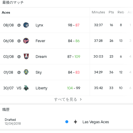
最後のマッチ
Minutes
Pts
Reb
Ast
Aces
08/08
@
Lynx
98
-
87
32:37
16
8
1
06/08
@
Fever
84
-
86
37:28
26
13
3
03/08
@
Dream
87
-
109
30:03
23
6
4
01/08
@
Sky
84
-
83
34:29
36
12
4
30/07
VS
Liberty
104
-
99
35:42
33
10
6
すべてを見る
職歴
Drafted
Las Vegas Aces
12/04/2018