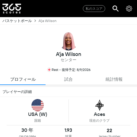
私のスコア
バスケットボール
A'ja Wilson
A'ja Wilson
センター
Rest - 復帰予定: 8/9/2026
プロフィール
試合
統計情報
プレイヤーの詳細
USA (W)
Aces
国籍
現在のクラブ
30 年
1.93
22
慎重
Jersey Number
08/08/1996