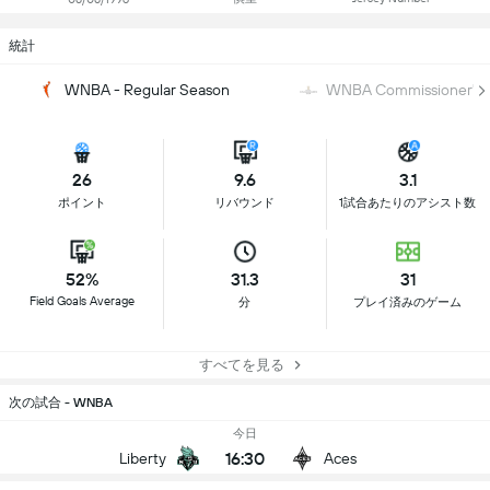
統計
WNBA - Regular Season
WNBA Commissioner's 
26
9.6
3.1
ポイント
リバウンド
1試合あたりのアシスト数
52%
31.3
31
Field Goals Average
分
プレイ済みのゲーム
すべてを見る
次の試合 - WNBA
今日
16:30
Liberty
Aces