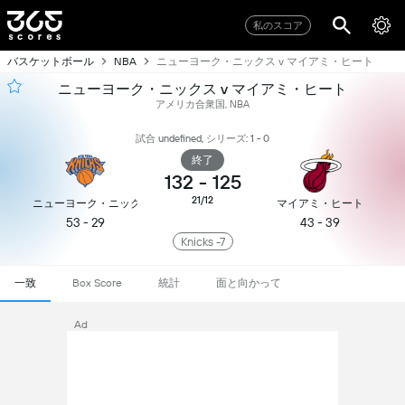
私のスコア
バスケットボール
ニューヨーク・ニックス v マイアミ・ヒート
NBA
ニューヨーク・ニックス v マイアミ・ヒート
アメリカ合衆国, NBA
試合 undefined, シリーズ: 1 - 0
終了
132
-
125
21/12
ニューヨーク・ニックス
マイアミ・ヒート
53 - 29
43 - 39
Knicks -7
一致
統計
面と向かって
Box Score
Ad