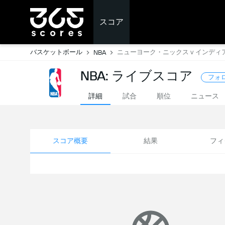
スコア
バスケットボール
ニューヨーク・ニックス v インデ
NBA
NBA: ライブスコア
フォ
詳細
試合
順位
ニュース
スコア概要
結果
フィ