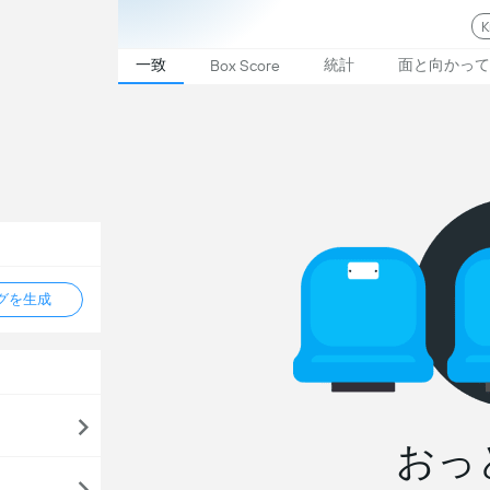
K
一致
統計
面と向かって
Box Score
タグを生成
おっ