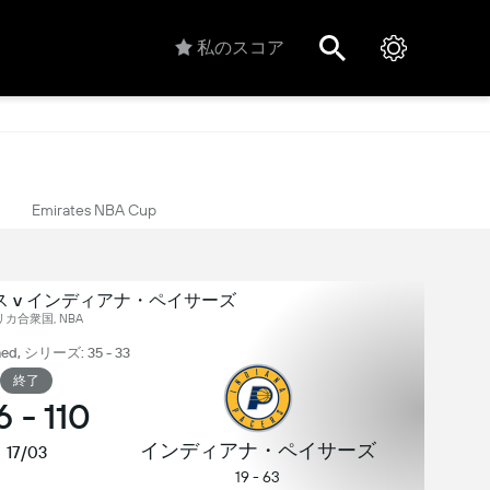
私のスコア
Emirates NBA Cup
 v インディアナ・ペイサーズ
カ合衆国, NBA
ed, シリーズ: 35 - 33
終了
6
-
110
インディアナ・ペイサーズ
17/03
19 - 63