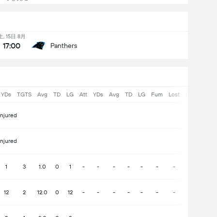
土, 15日 8月
17:00
Panthers
YDs
TGTS
Avg
TD
LG
Att
YDs
Avg
TD
LG
Fum
Lost
Rec
Yds
Injured
Injured
1
3
1.0
0
1
-
-
-
-
-
-
-
-
-
12
2
12.0
0
12
-
-
-
-
-
-
-
-
-