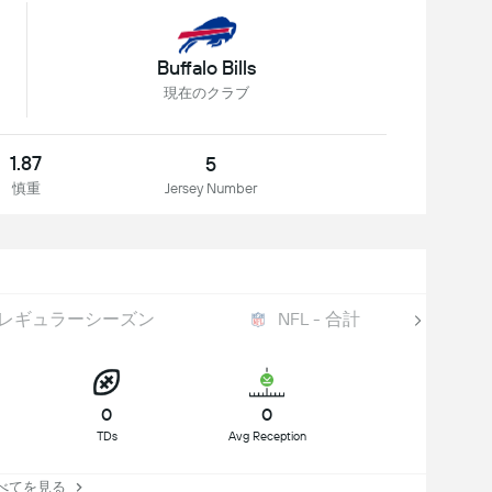
Buffalo Bills
現在のクラブ
1.87
5
慎重
Jersey Number
 - レギュラーシーズン
NFL - 合計
0
0
TDs
Avg Reception
てを見る