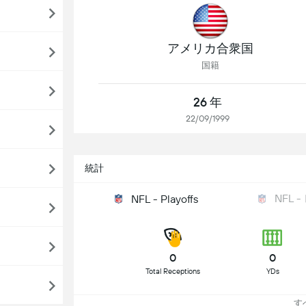
アメリカ合衆国
国籍
26 年
22/09/1999
統計
NFL
NFL - Playoffs
0
0
Total Receptions
YDs
すべ