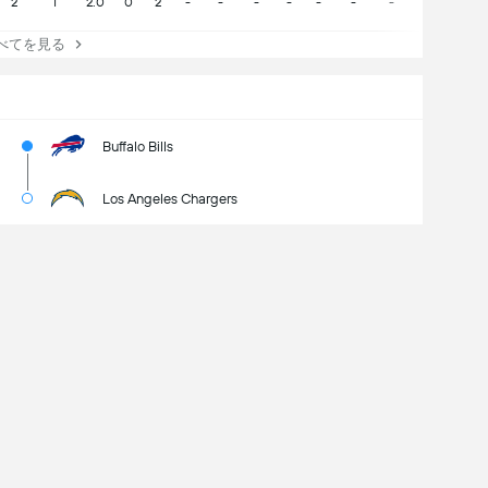
2
1
2.0
0
2
-
-
-
-
-
-
-
-
-
てを見る
Buffalo Bills
Los Angeles Chargers