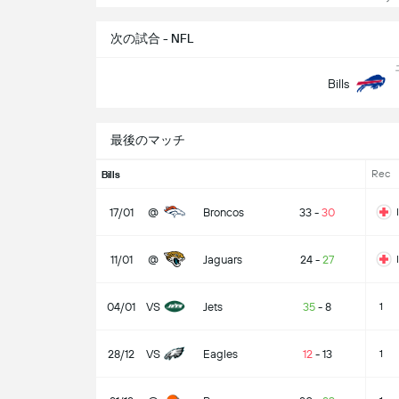
次の試合 - NFL
Bills
最後のマッチ
Rec
Bills
17/01
@
Broncos
33
-
30
11/01
@
Jaguars
24
-
27
04/01
VS
Jets
35
-
8
1
28/12
VS
Eagles
12
-
13
1