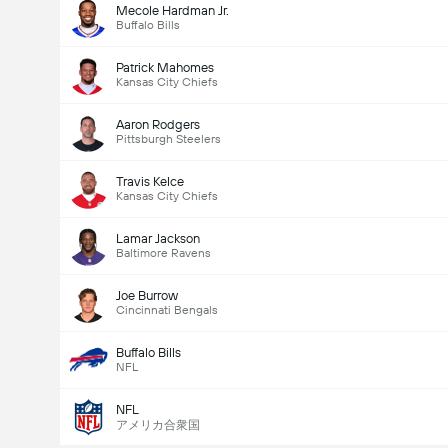
Mecole Hardman Jr.
Buffalo Bills
Patrick Mahomes
Kansas City Chiefs
Aaron Rodgers
Pittsburgh Steelers
Travis Kelce
Kansas City Chiefs
Lamar Jackson
Baltimore Ravens
Joe Burrow
Cincinnati Bengals
Buffalo Bills
NFL
NFL
アメリカ合衆国