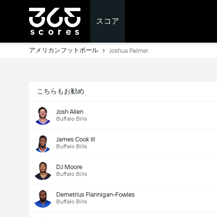
スコア
アメリカンフットボール
Joshua Palmer
こちらもお勧め
Josh Allen
Buffalo Bills
James Cook III
Buffalo Bills
DJ Moore
Buffalo Bills
Demetrius Flannigan-Fowles
Buffalo Bills