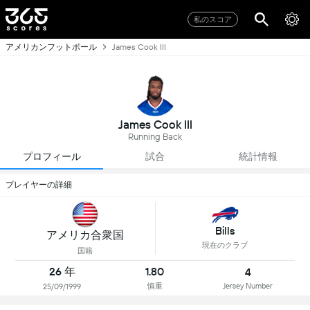
私のスコア
アメリカンフットボール
James Cook III
James Cook III
Running Back
プロフィール
試合
統計情報
プレイヤーの詳細
Bills
アメリカ合衆国
現在のクラブ
国籍
26 年
1.80
4
慎重
Jersey Number
25/09/1999