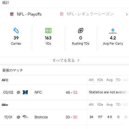
統計
NFL - レギュラーシーズン
NFL - Playoffs
39
163
0
4.2
Carries
YDs
Rushing TDs
Avg Per Carry
すべてを見る
最後のマッチ
Att
YDs
Avg
TD
LG
AFC
03/02
@
NFC
66
-
52
Statistics are not availabl
Att
YDs
Avg
TD
LG
Bills
17/01
@
Broncos
33
-
30
24
117
4.9
0
24