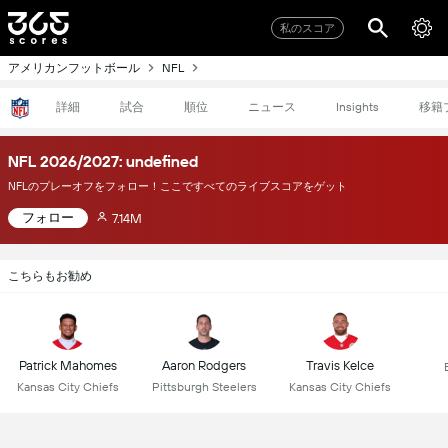
私のスコア
アメリカンフットボール
NFL
詳細
試合
順位
ニュース
移籍
Insights
NFL 2026/2027: undefined
NFLのプレーオフをフォロー！ここですべてのライブスコアをゲット
フォロー
7.14M
こちらもお勧め
Patrick Mahomes
Aaron Rodgers
Travis Kelce
Kansas City Chiefs
Pittsburgh Steelers
Kansas City Chiefs