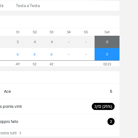
tà
Testa a Testa
S1
S2
S3
S4
S5
Set
3
4
4
-
-
0
6
6
6
-
-
3
49'
52'
42'
02:23
Ace
5
s points vinti
3/12 (25%)
oppio fallo
2
tra tutti