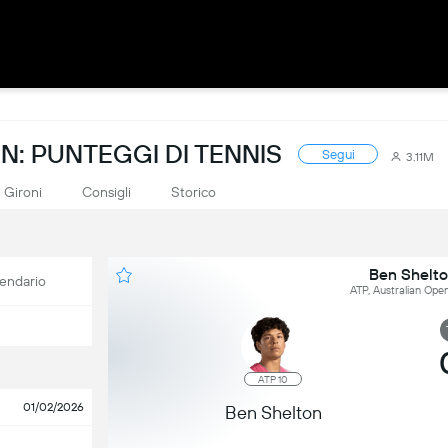
N: PUNTEGGI DI TENNIS
Segui
3.11M
Gironi
Consigli
Storico
Ben Shelto
endario
ATP, Australian Open
ATP 10
01/02/2026
Ben Shelton