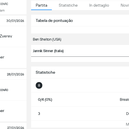
kovic
Partita
Statistiche
In dettaglio
Novi
Slam
Tabela de pontuação
30/01/2026
 Zverev
Ben Shelton (USA)
Jannik Sinner (Italia)
ner
Statistiche
28/01/2026
8
kovic
0/4 (0%)
Break
ner
3
D
Mos
27/01/2026