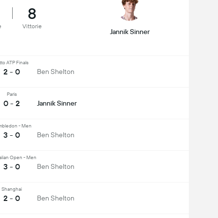
8
e
Vittorie
Jannik Sinner
tto ATP Finals
2 - 0
Ben Shelton
Paris
0 - 2
Jannik Sinner
bledon - Men
3 - 0
Ben Shelton
alian Open - Men
3 - 0
Ben Shelton
Shanghai
2 - 0
Ben Shelton