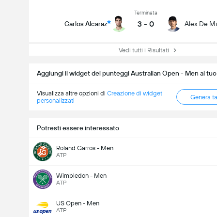
Terminata
3
-
0
Carlos Alcaraz
Alex De M
Vedi tutti i Risultati
Aggiungi il widget dei punteggi Australian Open - Men al tuo
Visualizza altre opzioni di
Creazione di widget
Genera t
personalizzati
Potresti essere interessato
Roland Garros - Men
ATP
Wimbledon - Men
ATP
US Open - Men
ATP