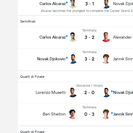
3
-
1
Carlos Alcaraz
Novak Djo
Alcaraz becomes the youngest to complete the Career Grand 
Semifinali
Terminata
3
-
2
Carlos Alcaraz
Alexander
Terminata
3
-
2
Novak Djokovic
Jannik Sin
Quarti di Finale
Giocatore 1 ritirato
2
-
0
Lorenzo Musetti
Novak Djo
Terminata
0
-
3
Ben Shelton
Jannik Sin
Quarti di Finale