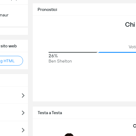
Pronostici
inaur
Chi
 sito web
Voti
26%
ag HTML
Ben Shelton
Testa a Testa
C