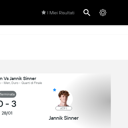
I Miei Risultati
n Vs Jannik Sinner
 - Men, Duro - Quarti di Finale
Terminata
0
-
3
ATP 1
28/01
Jannik Sinner