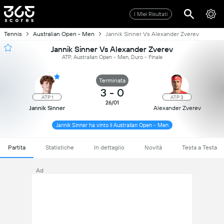
I Miei Risultati
Tennis
Australian Open - Men
Jannik Sinner Vs Alexander Zverev
Jannik Sinner Vs Alexander Zverev
ATP, Australian Open - Men, Duro - Finale
Terminata
3
-
0
ATP 1
ATP 3
26/01
Jannik Sinner
Alexander Zverev
Jannik Sinner ha vinto il Australian Open - Men
Partita
Statistiche
In dettaglio
Novità
Testa a Testa
Ad