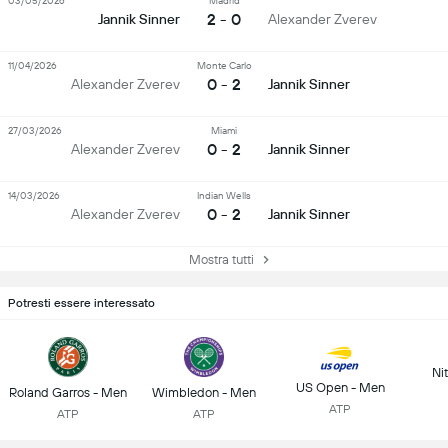
03/05/2026
Madrid
2 - 0
Jannik Sinner
Alexander Zverev
11/04/2026
Monte Carlo
0 - 2
Alexander Zverev
Jannik Sinner
27/03/2026
Miami
0 - 2
Alexander Zverev
Jannik Sinner
14/03/2026
Indian Wells
0 - 2
Alexander Zverev
Jannik Sinner
Mostra tutti
Potresti essere interessato
Ni
US Open - Men
Roland Garros - Men
Wimbledon - Men
ATP
ATP
ATP