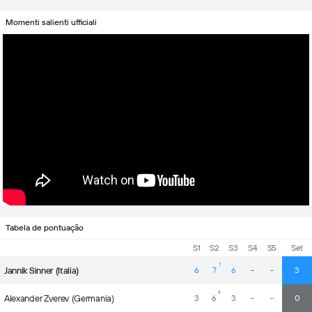
Momenti salienti ufficiali
Tabela de pontuação
S1
S2
S3
S4
S5
Set
7
Jannik Sinner (Italia)
6
7
6
-
-
3
4
Alexander Zverev (Germania)
3
6
3
-
-
0