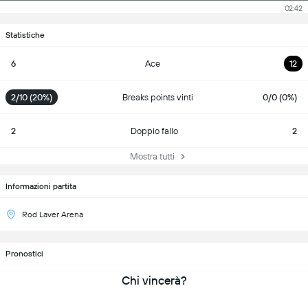
02:42
Statistiche
6
Ace
12
2/10 (20%)
Breaks points vinti
0/0 (0%)
2
Doppio fallo
2
Mostra tutti
Informazioni partita
Rod Laver Arena
Pronostici
Chi vincerà?