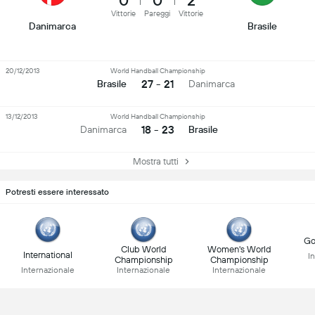
0
0
2
Vittorie
Pareggi
Vittorie
Danimarca
Brasile
20/12/2013
World Handball Championship
27 - 21
Brasile
Danimarca
13/12/2013
World Handball Championship
18 - 23
Danimarca
Brasile
Mostra tutti
Potresti essere interessato
Go
Club World
Women's World
International
I
Championship
Championship
Internazionale
Internazionale
Internazionale