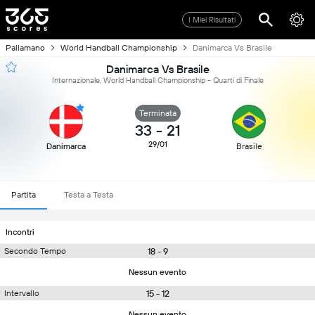
I Miei Risultati
Pallamano
World Handball Championship
Danimarca Vs Brasile
Danimarca Vs Brasile
Internazionale, World Handball Championship - Quarti di Finale
Terminata
33
-
21
29/01
Danimarca
Brasile
Partita
Testa a Testa
Incontri
18 - 9
Secondo Tempo
Nessun evento
15 - 12
Intervallo
Nessun evento