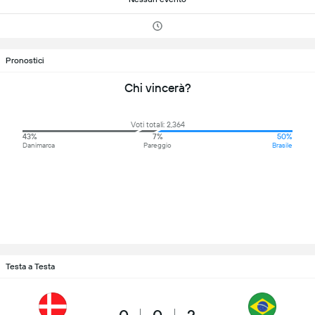
Pronostici
Chi vincerà?
Voti totali: 2,364
43%
7%
50%
Danimarca
Pareggio
Brasile
Testa a Testa